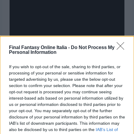
Final Fantasy Online Italia -
Do Not Process My
Personal Information
Ci sono altri video che stanno sbucando in rete
If you wish to opt-out of the sale, sharing to third parties, or
processing of your personal or sensitive information for
da chi era presente al PAX e non ha dovuto
targeted advertising by us, please use the below opt-out
seguire la diretta a singhiozzi, tra cui
section to confirm your selection. Please note that after your
LegionzGaming che ha caricato due importanti
opt-out request is processed you may continue seeing
spezzoni su Twitter:
interest-based ads based on personal information utilized by
us or personal information disclosed to third parties prior to
your opt-out. You may separately opt-out of the further
LONG VIDEO! But they show raw footage
disclosure of your personal information by third parties on the
with Yoshida controlling clive, they show
IAB’s list of downstream participants. This information may
also be disclosed by us to third parties on the
IAB’s List of
new locations and the “Hideout” run by Cid!