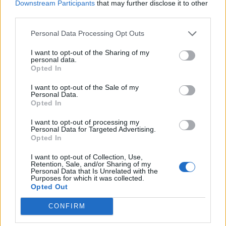
Downstream Participants
that may further disclose it to other
And a bunch RPG elements including the
third parties.
blacksmith and a cute Torgal taking a nap
Personal Data Processing Opt Outs
pic.twitter.com/Z60ZHj9q41
I want to opt-out of the Sharing of my
personal data.
— LegionzGaming (@LegionzGaming)
March
Opted In
25, 2023
I want to opt-out of the Sale of my
Personal Data.
Opted In
Yoshi P shows fans that are worried about
I want to opt-out of processing my
the game being too hard how easy it is for
Personal Data for Targeted Advertising.
people that aren’t good at action games by
Opted In
using these accessories. There’s no difficulty
I want to opt-out of Collection, Use,
for easy mode instead players can
Retention, Sale, and/or Sharing of my
Personal Data that Is Unrelated with the
customize the difficulty with the accessories!
Purposes for which it was collected.
Opted Out
pic.twitter.com/eim701ybZf
CONFIRM
— LegionzGaming (@LegionzGaming)
March