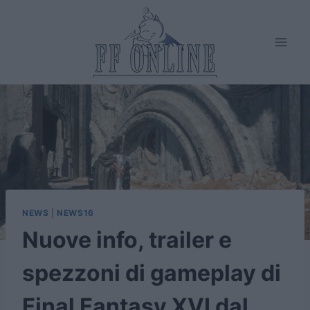
Salta
al
contenuto
NEWS
|
NEWS16
Nuove info, trailer e
spezzoni di gameplay di
Final Fantasy XVI dal