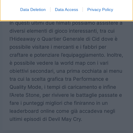
25, 2023
Data Deletion
Data Access
Privacy Policy
In questi ultimi due filmati possiamo assistere a
diversi elementi di gioco interessanti, tra cui
l’Hideaway o Quartier Generale di Cid dove è
possibile visitare i mercanti e i fabbri per
craftare e potenziare l’equipaggiamento. Inoltre,
è possibile vedere la world map con i vari
obiettivi secondari, una prima occhiata ai menu
tra cui la scelta grafica tra Performance e
Quality Mode, i tempi di caricamento e infine
l’Arete Stone, per rivivere le battaglie passate e
fare i punteggi migliori che finiranno in un
leaderboard online come già accadeva negli
ultimi episodi di Devil May Cry.