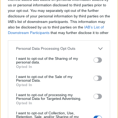
Pur confermando quanto già annunciato, come
us or personal information disclosed to third parties prior to
la presenza di due versioni del gioco, una
your opt-out. You may separately opt-out of the further
classica e una potenziata, il trailer sottolinea il
disclosure of your personal information by third parties on the
ritorno di una delle storie più complesse e
IAB’s list of downstream participants. This information may
also be disclosed by us to third parties on the
IAB’s List of
amate dell’universo
Final Fantasy
, raccontata
Downstream Participants
that may further disclose it to other
con uno stile moderno, ma fedele allo spirito
third parties.
dell’originale. L’uscita è prevista per il 30
Personal Data Processing Opt Outs
settembre su tutte le principali piattaforme: PC,
PS5, Xbox Series X|S, Switch
I want to opt-out of the Sharing of my
personal data.
Opted In
I want to opt-out of the Sale of my
Personal Data.
Navigazione
PRECEDENTE
SEGUENTE
Opted In
Ecco la data della
Square Enix presenta
articoli
I want to opt-out of processing my
patch 7.3 di FFXIV
due nuovi giochi da
Personal Data for Targeted Advertising.
Opted In
tavolo di Final Fantasy
I want to opt-out of Collection, Use,
Retention, Sale, and/or Sharing of my