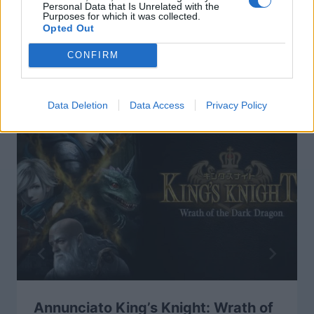
Personal Data that Is Unrelated with the
Purposes for which it was collected.
Opted Out
CONFIRM
Articoli simili
Data Deletion
Data Access
Privacy Policy
Annunciato King’s Knight: Wrath of