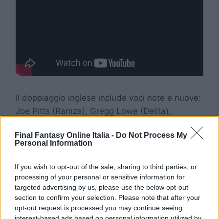
Il doppiaggio inglese include voci note e nuove:
Joe Pitts (Ramza), Gregg Lowe (Delita),
Hannah Melbourn (Agrias), Timothy Watson
Final Fantasy Online Italia -
Do Not Process My
(Cidolfus), Harry McEntire (Mustadio), Ben Starr
Personal Information
(Dycedarg), con cameo di Cody Christian
(Cloud,
Final Fantasy VII Remake
) e Briana
If you wish to opt-out of the sale, sharing to third parties, or
White (Aerith,
Final Fantasy VII Remake
) nei
processing of your personal or sensitive information for
targeted advertising by us, please use the below opt-out
loro rispettivi ruoli di Cloud e Aerith.
section to confirm your selection. Please note that after your
opt-out request is processed you may continue seeing
interest-based ads based on personal information utilized by