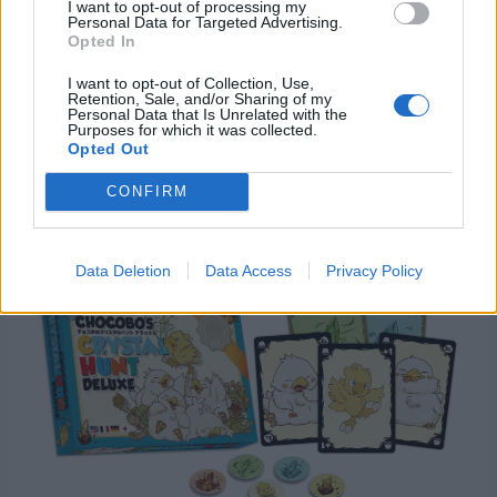
I want to opt-out of processing my
Personal Data for Targeted Advertising.
Opted In
Il gioco, da 2 a 4 giocatori, è semplice da
apprendere e adatto a tutte le età, con partite
I want to opt-out of Collection, Use,
Retention, Sale, and/or Sharing of my
rapide della durata compresa tra i 10 e i 20
Personal Data that Is Unrelated with the
Purposes for which it was collected.
minuti. Inoltre, tutti i componenti sono
Opted Out
indipendenti dalla lingua, mentre il manuale è
CONFIRM
localizzato in giapponese, inglese, tedesco e
francese.
Data Deletion
Data Access
Privacy Policy