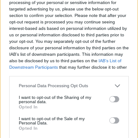
processing of your personal or sensitive information for
targeted advertising by us, please use the below opt-out
section to confirm your selection. Please note that after your
CHOCOBO’S CRYSTAL HUNT
opt-out request is processed you may continue seeing
interest-based ads based on personal information utilized by
DELUXE – In arrivo a febbraio
us or personal information disclosed to third parties prior to
your opt-out. You may separately opt-out of the further
2026
disclosure of your personal information by third parties on the
IAB’s list of downstream participants. This information may
Per i fan dei Chocobo e dei giochi rapidi e
also be disclosed by us to third parties on the
IAB’s List of
accessibili, Square Enix ha annunciato
Downstream Participants
that may further disclose it to other
third parties.
Chocobo’s Crystal Hunt Deluxe
, una nuova
edizione che unisce in un’unica confezione il
Personal Data Processing Opt Outs
gioco base
Chocobo’s Crystal Hunt
e la sua
I want to opt-out of the Sharing of my
espansione
Chocobo’s Dungeon & Monsters
.
personal data.
Opted In
L’edizione deluxe presenta carte
completamente ridisegnate, nuove regole
I want to opt-out of the Sale of my
Personal Data.
opzionali e la stessa atmosfera adorabile che
Opted In
ha reso popolare la serie.