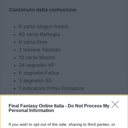
Contenuto della confezione:
6 carte Moguri fratelli
60 carte Battaglia
6 carte Eroe
2 tessere Yiazmat
10 carte Mostro
24 segnalini VP
6 segnalini Fatica
3 segnalini Gil
1 indicatore Primo Giocatore
Prezzo:
44.99 Euro
Final Fantasy Online Italia -
Do Not Process My
Personal Information
Disponibilità:
già acquistabile sullo
Store
ufficiale Square Enix
If you wish to opt-out of the sale, sharing to third parties, or