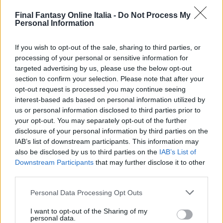
domande relative ad entrambi i giochi.
Final Fantasy Online Italia -
Do Not Process My
Personal Information
Buona visione
If you wish to opt-out of the sale, sharing to third parties, or
processing of your personal or sensitive information for
[youtube
targeted advertising by us, please use the below opt-out
url=”https://www.youtube.com/watch?
section to confirm your selection. Please note that after your
v=RiQ4rh4hhiU” fs=”1″ hd=”1″]
opt-out request is processed you may continue seeing
interest-based ads based on personal information utilized by
us or personal information disclosed to third parties prior to
your opt-out. You may separately opt-out of the further
disclosure of your personal information by third parties on the
Navigazione
PRECEDENTE
SEGUENTE
IAB’s list of downstream participants. This information may
Final Fantasy XV,
Mevius Final Fantasy,
also be disclosed by us to third parties on the
IAB’s List of
articoli
Downstream Participants
that may further disclose it to other
svelati molti dettagli
primi dettagli da
third parties.
della demo
Famitsu
Personal Data Processing Opt Outs
I want to opt-out of the Sharing of my
personal data.