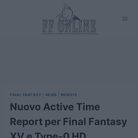
Salta
al
contenuto
FINAL FANTASY
|
NEWS
|
NEWS15
Nuovo Active Time
Report per Final Fantasy
XV e Type-0 HD