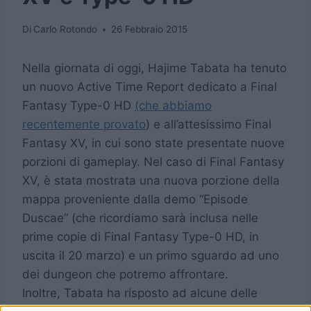
Di
Carlo Rotondo
26 Febbraio 2015
Nella giornata di oggi, Hajime Tabata ha tenuto
un nuovo Active Time Report dedicato a Final
Fantasy Type-0 HD
(che abbiamo
recentemente provato
) e all’attesissimo Final
Fantasy XV, in cui sono state presentate nuove
porzioni di gameplay. Nel caso di Final Fantasy
XV, è stata mostrata una nuova porzione della
mappa proveniente dalla demo “Episode
Duscae” (che ricordiamo sarà inclusa nelle
prime copie di Final Fantasy Type-0 HD, in
uscita il 20 marzo) e un primo sguardo ad uno
dei dungeon che potremo affrontare.
Inoltre, Tabata ha risposto ad alcune delle