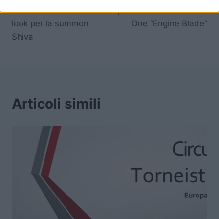
articoli
Mostrato un nuovo
personalizzato di Xbox
look per la summon
One “Engine Blade”
Shiva
Articoli simili