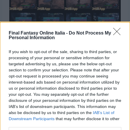
Final Fantasy Online Italia -
Do Not Process My
Personal Information
If you wish to opt-out of the sale, sharing to third parties, or
processing of your personal or sensitive information for
Vale la pena notare che
Mobius Final Fantasy
targeted advertising by us, please use the below opt-out
section to confirm your selection. Please note that after your
è uscito in Giappone da oltre un anno ormai e,
opt-out request is processed you may continue seeing
per tanto, ci vorrà ancora parecchio tempo
interest-based ads based on personal information utilized by
prima di avere Meir come personaggio
us or personal information disclosed to third parties prior to
your opt-out. You may separately opt-out of the further
giocabile anche nella versione occidentale,
disclosure of your personal information by third parties on the
uscita solo quest’estate. Comunque aspettatevi
IAB’s list of downstream participants. This information may
molte più sue apparizioni nei progressi della
also be disclosed by us to third parties on the
IAB’s List of
storia in arrivo in questi mesi.
Downstream Participants
that may further disclose it to other
third parties.