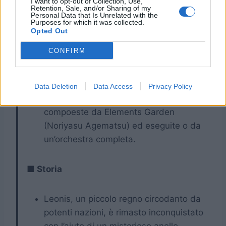
I want to opt-out of Collection, Use,
Retention, Sale, and/or Sharing of my
la tua lingua preferita e godi la storia di
Personal Data that Is Unrelated with the
Purposes for which it was collected.
War of the Visions
.
Opted Out
CONFIRM
Music
Come per Final Fantasy Brave Exvius, le
Data Deletion
Data Access
Privacy Policy
musiche di War of the Visions sono
compoeste da Elements Garden
(Noriyasu Agematsu) ed eseguite o da
un’orchestra completa.
■ Storia
Leonis, un piccolo regno circodanto da
potenti nazioni, è rimasto inconquistato