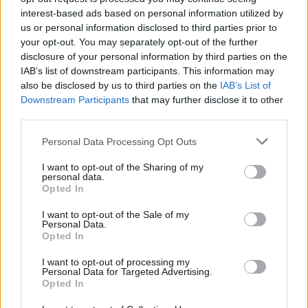
Job System e gli Elements per
interest-based ads based on personal information utilized by
us or personal information disclosed to third parties prior to
avvantaggiarti in battaglia.
your opt-out. You may separately opt-out of the further
disclosure of your personal information by third parties on the
IAB’s list of downstream participants. This information may
Quests
also be disclosed by us to third parties on the
IAB’s List of
Downstream Participants
that may further disclose it to other
In addition to Story Quests where you
third parties.
can enjoy the main tale of
War of the
Personal Data Processing Opt Outs
Visions
, you can enjoy more than 200
I want to opt-out of the Sharing of my
unique quests within World Quests and
personal data.
Event Quests, where various materials
Opted In
can be acquired.
I want to opt-out of the Sale of my
Personal Data.
Opted In
Voice Acting
I want to opt-out of processing my
Personal Data for Targeted Advertising.
Opted In
Le Story Quests sono completamente
doppiate in inglese e giapponese. Scegli