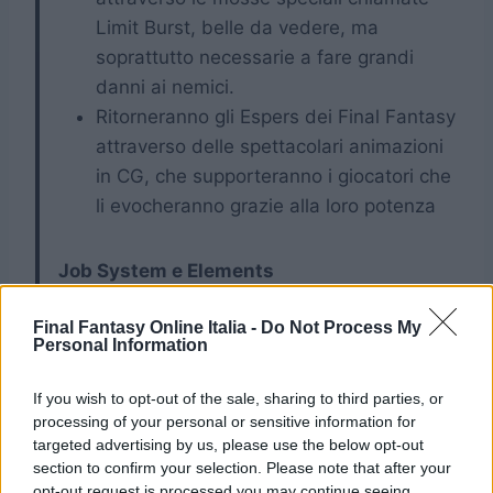
Limit Burst, belle da vedere, ma
soprattutto necessarie a fare grandi
danni ai nemici.
Ritorneranno gli Espers dei Final Fantasy
attraverso delle spettacolari animazioni
in CG, che supporteranno i giocatori che
li evocheranno grazie alla loro potenza
Job System e Elements
Final Fantasy Online Italia -
Do Not Process My
Acquisisci nuovi job potenziando le tue
Personal Information
unità attraverso il Job System. Inoltre,
ogni unità ha un elemento che può
If you wish to opt-out of the sale, sharing to third parties, or
processing of your personal or sensitive information for
essere utilizzato contro determinati
targeted advertising by us, please use the below opt-out
nemici dell’elemento opposto per fare
section to confirm your selection. Please note that after your
anche ancora più danni. Sfrutta bene il
opt-out request is processed you may continue seeing