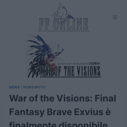
Salta
al
contenuto
NEWS
|
NEWSWOTV
War of the Visions: Final
Fantasy Brave Exvius è
finalmente disponibile