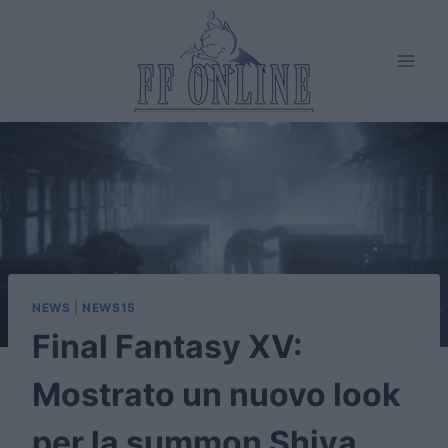
Salta
al
contenuto
NEWS
|
NEWS15
Final Fantasy XV:
Mostrato un nuovo look
per la summon Shiva