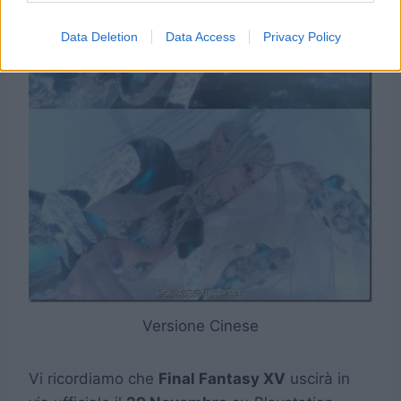
Data Deletion
Data Access
Privacy Policy
Versione Cinese
Vi ricordiamo che
Final Fantasy XV
uscirà in