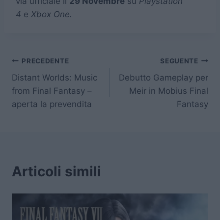
via ufficiale il
29 Novembre
su
Playstation
4
e
Xbox One.
Navigazione
PRECEDENTE
SEGUENTE
Distant Worlds: Music
Debutto Gameplay per
articoli
from Final Fantasy –
Meir in Mobius Final
aperta la prevendita
Fantasy
Articoli simili