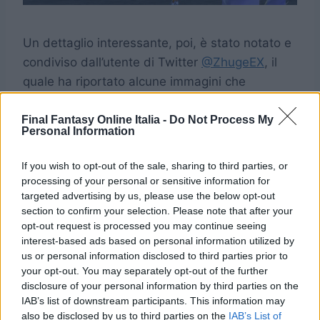
Un dettaglio interessante, poi, è stato notato e
condiviso dall’utente di Twitter
@ZhugeEX
, il
quale ha riportato alcune immagini che
mostrano i
diversi outfit
assunti
dall’evocazione in base al
luogo
in cui verrà
Final Fantasy Online Italia -
Do Not Process My
Personal Information
pubblicato
il gioco:
If you wish to opt-out of the sale, sharing to third parties, or
processing of your personal or sensitive information for
targeted advertising by us, please use the below opt-out
section to confirm your selection. Please note that after your
opt-out request is processed you may continue seeing
interest-based ads based on personal information utilized by
us or personal information disclosed to third parties prior to
your opt-out. You may separately opt-out of the further
disclosure of your personal information by third parties on the
IAB’s list of downstream participants. This information may
also be disclosed by us to third parties on the
IAB’s List of