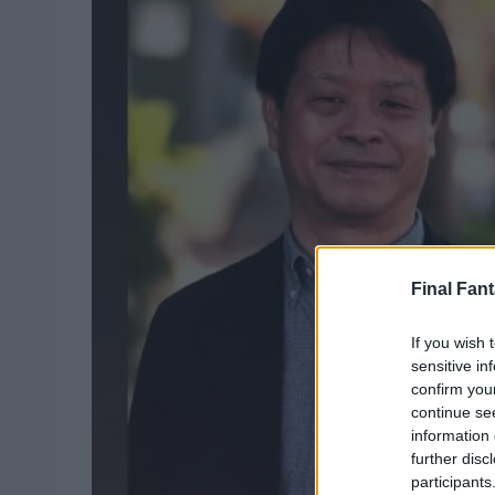
Final Fant
If you wish 
sensitive in
confirm you
continue se
information 
further disc
participants