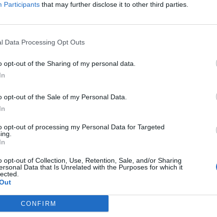
Participants
that may further disclose it to other third parties.
l Data Processing Opt Outs
o opt-out of the Sharing of my personal data.
ticolarmente importante per il franchise, segnato dall’us
In
enominata Remake Series.
o opt-out of the Sale of my Personal Data.
In
ricoperto il ruolo di Director dell’originale Final Fantas
ries. Il suo contributo è stato determinante nella defini
to opt-out of processing my Personal Data for Targeted
ing.
iconici della storia dei JRPG.
In
o opt-out of Collection, Use, Retention, Sale, and/or Sharing
se prenderà parte alle celebrazioni dedicate a Final Fan
ersonal Data that Is Unrelated with the Purposes for which it
lected.
alk of Fame, onorificenza assegnata agli autori e ai prof
Out
CONFIRM