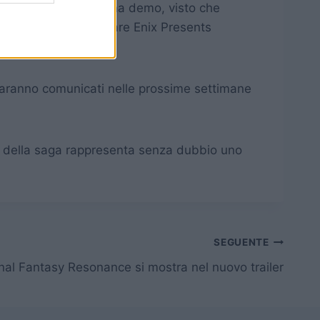
orma. Immagino con una demo, visto che
 terrà anche uno Square Enix Presents
 saranno comunicati nelle prossime settimane
oria della saga rappresenta senza dubbio uno
SEGUENTE
nal Fantasy Resonance si mostra nel nuovo trailer