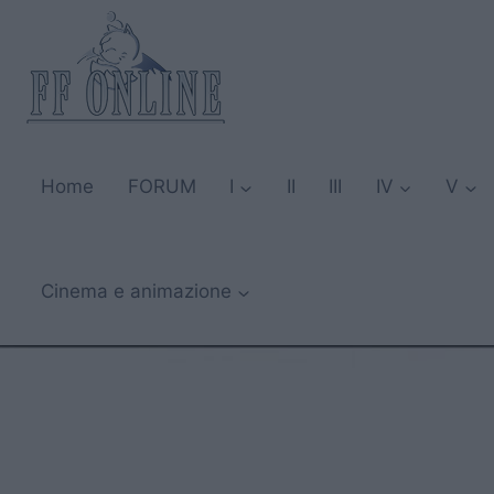
Salta
al
contenuto
Home
FORUM
I
II
III
IV
V
Cinema e animazione