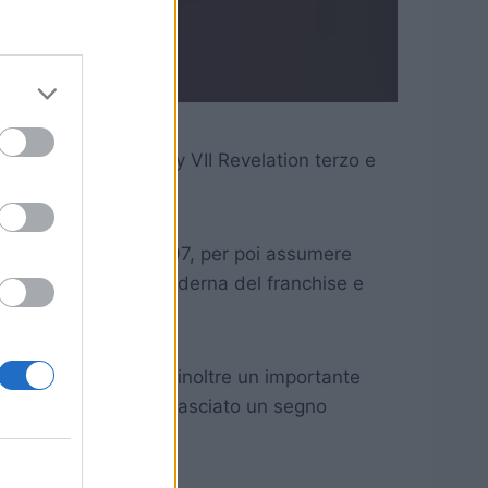
cita di Final Fantasy VII Revelation terzo e
y VII pubblicato nel 1997, per poi assumere
zione dell’identità moderna del franchise e
tasy VII e riceverà inoltre un importante
essionisti che hanno lasciato un segno