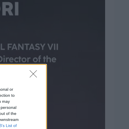
sonal or
ection to
ou may
 personal
out of the
 downstream
B’s List of