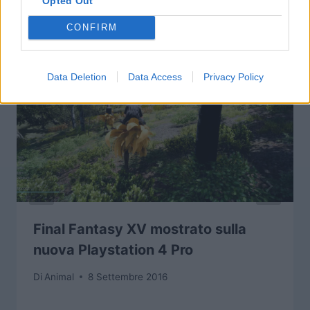
Opted Out
CONFIRM
Data Deletion
Data Access
Privacy Policy
Final Fantasy XV mostrato sulla
nuova Playstation 4 Pro
Di
Animal
8 Settembre 2016