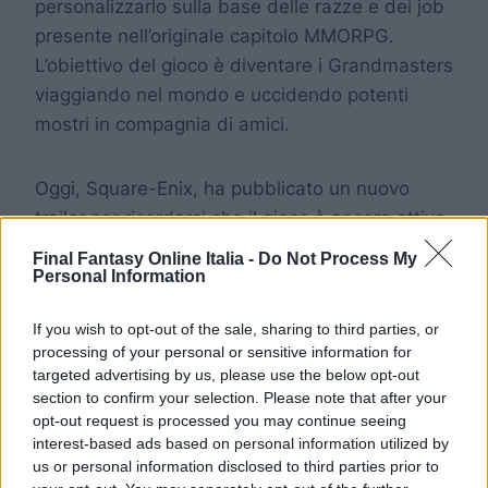
personalizzarlo sulla base delle razze e dei job
presente nell’originale capitolo MMORPG.
L’obiettivo del gioco è diventare i Grandmasters
viaggiando nel mondo e uccidendo potenti
mostri in compagnia di amici.
Oggi, Square-Enix, ha pubblicato un nuovo
trailer per ricordarci che il gioco è ancora attivo
e invitare nuovi giocatori ad unirsi in questa
Final Fantasy Online Italia -
Do Not Process My
avventura, anche se purtroppo non si hanno
Personal Information
notizie di un’eventuale release nel mercato
If you wish to opt-out of the sale, sharing to third parties, or
occidentale
processing of your personal or sensitive information for
targeted advertising by us, please use the below opt-out
section to confirm your selection. Please note that after your
opt-out request is processed you may continue seeing
interest-based ads based on personal information utilized by
us or personal information disclosed to third parties prior to