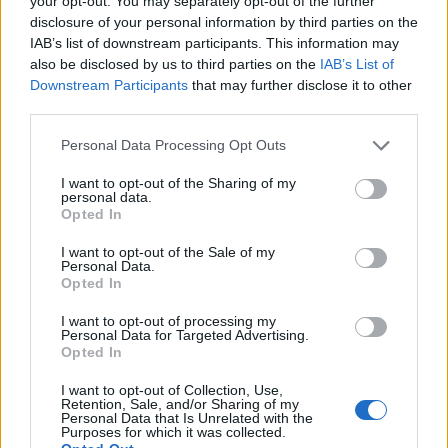
your opt-out. You may separately opt-out of the further
disclosure of your personal information by third parties on the
IAB’s list of downstream participants. This information may
also be disclosed by us to third parties on the
IAB’s List of
Downstream Participants
that may further disclose it to other
third parties.
Personal Data Processing Opt Outs
I want to opt-out of the Sharing of my
personal data.
Navigazione
PRECEDENTE
SEGUENTE
Opted In
Tutta la verità sullo
Final Fantasy XV è
articoli
I want to opt-out of the Sale of my
sviluppo problematico
primo nelle vendite,
Personal Data.
Opted In
di Final Fantasy XV
secondo GFK
I want to opt-out of processing my
Personal Data for Targeted Advertising.
Opted In
I want to opt-out of Collection, Use,
Retention, Sale, and/or Sharing of my
Personal Data that Is Unrelated with the
Articoli simili
Purposes for which it was collected.