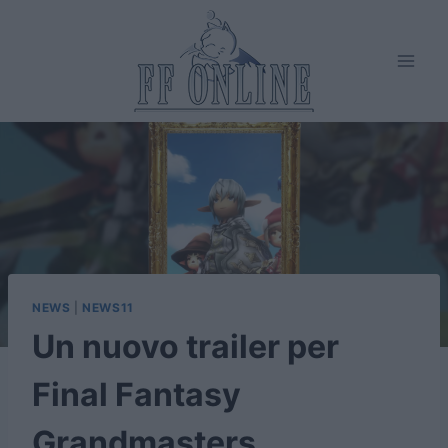
Salta
al
contenuto
NEWS
|
NEWS11
Un nuovo trailer per
Final Fantasy
Grandmasters