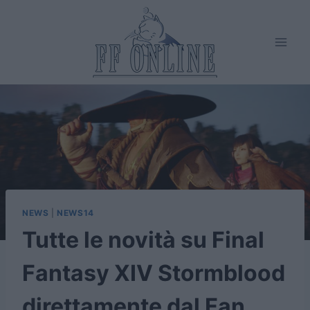
Salta
al
contenuto
NEWS
|
NEWS14
Tutte le novità su Final
Fantasy XIV Stormblood
direttamente dal Fan