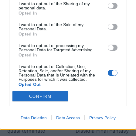
I want to opt-out of the Sharing of my
personal data.
Opted In
I want to opt-out of the Sale of my
Personal Data.
Opted In
I want to opt-out of processing my
Personal Data for Targeted Advertising.
Opted In
I want to opt-out of Collection, Use,
Stormblood uscirà solo su PC e Playstation 4
Retention, Sale, and/or Sharing of my
ed è già preordinabile al seguente
link
.
Personal Data that Is Unrelated with the
Purposes for which it was collected.
Opted Out
CONFIRM
Navigazione
PRECEDENTE
SEGUENTE
Il doppiaggio di Final
L’Imperatore Mateus
articoli
Data Deletion
Data Access
Privacy Policy
Fantasy VII Remake è
entra nel cast di
quasi terminato
Dissidia Final Fantasy