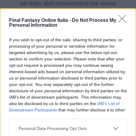
dei Kojin: abili commercianti che vivono
nelle profondità del mare. I Kojin credono
che gli dei vivano negli oggetti e per questo
Final Fantasy Online Italia -
Do Not Process My
Personal Information
motivo collezionano di tutto. Il primal a cui
sono devoti è il Lord ot The Revel, ovvero
If you wish to opt-out of the sale, sharing to third parties, or
Susano.
processing of your personal or sensitive information for
Nuovi dungeons:
Yanxia e The Azim
targeted advertising by us, please use the below opt-out
section to confirm your selection. Please note that after your
Steppe attendono gli avventuri di
opt-out request is processed you may continue seeing
Stormblood durante l’esplorazione delle
interest-based ads based on personal information utilized by
terre di Othard.
us or personal information disclosed to third parties prior to
your opt-out. You may separately opt-out of the further
Aree residenziali:
Shirogane sarà la nuova
disclosure of your personal information by third parties on the
e attesa area residenziale, situata nei
IAB’s list of downstream participants. This information may
pressi di Kugane. Permetterà ai giocatori
also be disclosed by us to third parties on the
IAB’s List of
di vivere il fascino orientale della città.
Downstream Participants
that may further disclose it to other
third parties.
Personal Data Processing Opt Outs