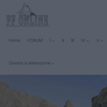
Salta
al
contenuto
Home
FORUM
I
II
III
IV
V
Cinema e animazione