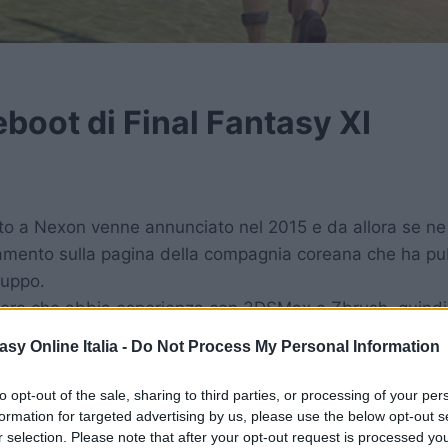
eboot di Final Fantasy XI
dato a Nexon venne annunciato nel 2015 e da allora se ne
rnamento sulla pagina della compagnia coreana che ha pu
luppo.
re che abbia esperienza con 3DSMax e Zbrush, quindi i
guardo quanto prima.
asy Online Italia -
Do Not Process My Personal Information
to opt-out of the sale, sharing to third parties, or processing of your per
formation for targeted advertising by us, please use the below opt-out s
r selection. Please note that after your opt-out request is processed y