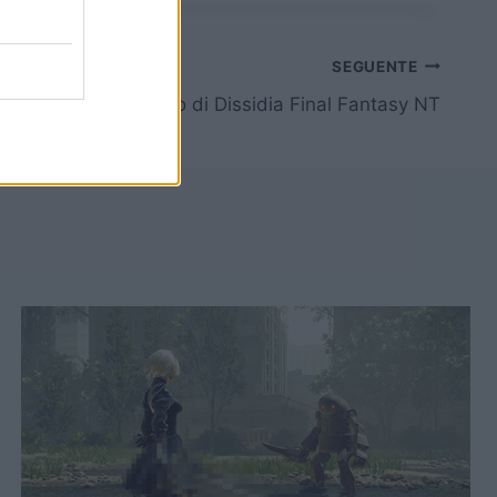
SEGUENTE
prossimo personaggio di Dissidia Final Fantasy NT