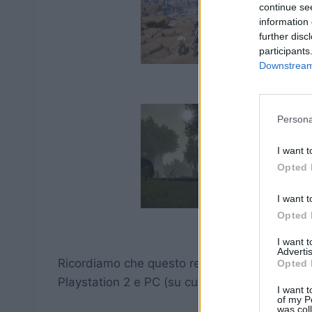
continue se
information 
further disc
participants
Downstream 
Persona
I want t
Opted 
I want t
Opted 
I want 
Advertis
Ricordiamo che questo reboot di Final Fantasy
Opted 
Playstation 2 e PC (su cui è ancora disponibil
I want t
of my P
was col