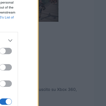
 personal
out of the
 downstream
B’s List of
erenza dell’originale uscito su Xbox 360,