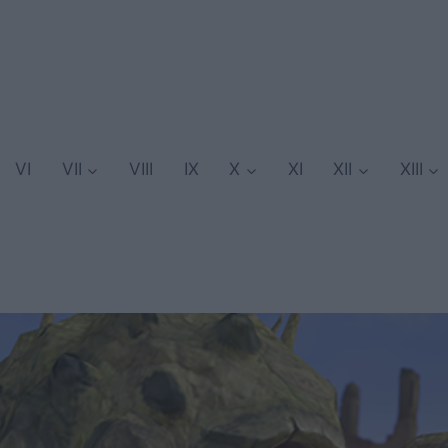
VI
VII
VIII
IX
X
XI
XII
XIII