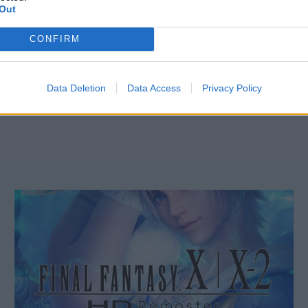
Out
CONFIRM
 Fantasy XIV
Locke sarà il 
Data Deletion
Data Access
Privacy Policy