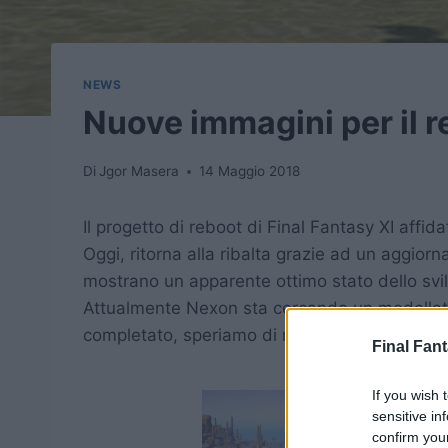
NEWS
Nuove immagini per il r
Di
Jgor Masera
14 Maggio 2018
Il progetto di reboot di Final Fantasy XI affi
Oggi, ritorna alla ribalta grazie ad un aggio
mostrano un apparente ottimo stato dello svi
Attualmente Nexon sta cercando un modellato
completato, speriamo di ricevere novità a ri
Final Fant
If you wish 
sensitive in
confirm you