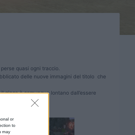
 perse quasi ogni traccio.
bblicato delle nuove immagini del titolo che
l gioco è comunque lontano dall’essere
sonal or
ection to
ou may