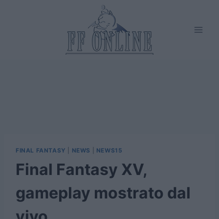
Salta
al
contenuto
FINAL FANTASY
|
NEWS
|
NEWS15
Final Fantasy XV,
gameplay mostrato dal
vivo