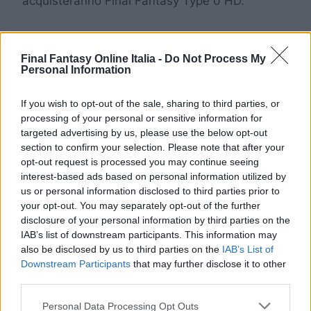
acquisteranno Final Fantasy Type 0 HD.
[youtube
Final Fantasy Online Italia -
Do Not Process My
url=”https://www.youtube.com/watch?v=-
Personal Information
rKNbG0C0gU” fs=”1″ hd=”1″]
If you wish to opt-out of the sale, sharing to third parties, or
processing of your personal or sensitive information for
Per chi volesse vedere il video ad una
targeted advertising by us, please use the below opt-out
risoluzione maggiore, consigliato quella
section to confirm your selection. Please note that after your
proposta da Kotaku e che trovate al seguente
opt-out request is processed you may continue seeing
link
interest-based ads based on personal information utilized by
us or personal information disclosed to third parties prior to
your opt-out. You may separately opt-out of the further
disclosure of your personal information by third parties on the
IAB’s list of downstream participants. This information may
Navigazione
PRECEDENTE
SEGUENTE
also be disclosed by us to third parties on the
IAB’s List of
Downstream Participants
that may further disclose it to other
Tetsuya Nomura
Dettagli sulla demo di
articoli
third parties.
lascia Final Fantasy
Final Fantasy XV:
XV per Kingdom
durerà almeno 3 ore
Personal Data Processing Opt Outs