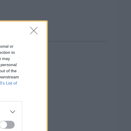
Gil.
sonal or
ection to
ou may
 personal
out of the
 downstream
B’s List of