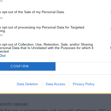
In
 incontri casuali.
 al Gold Saucer ai livelli B, A ed S.
o opt-out of the Sale of my Personal Data.
In
to opt-out of processing my Personal Data for Targeted
ing.
In
o opt-out of Collection, Use, Retention, Sale, and/or Sharing
ersonal Data that Is Unrelated with the Purposes for which it
lected.
Out
CONFIRM
Data Deletion
Data Access
Privacy Policy
ncontri casuali.
ld Saucer e scambiando agli sportelli all’ingresso 250 o