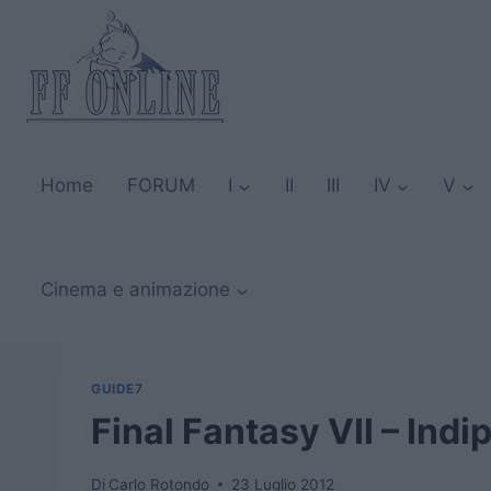
Salta
al
contenuto
Home
FORUM
I
II
III
IV
V
Cinema e animazione
GUIDE7
Final Fantasy VII – Ind
Di
Carlo Rotondo
23 Luglio 2012