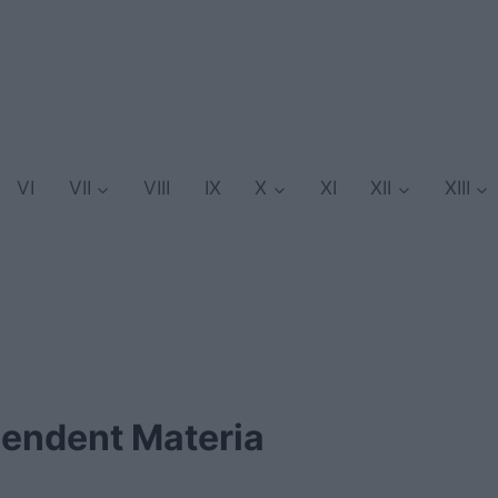
VI
VII
VIII
IX
X
XI
XII
XIII
ipendent Materia