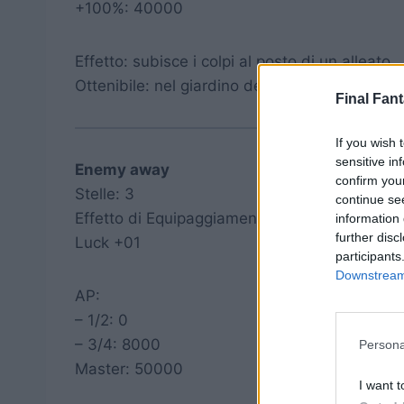
+100%: 40000
Effetto: subisce i colpi al posto di un alleato.
Ottenibile: nel giardino della casa di Aeris n
Final Fant
If you wish 
sensitive in
Enemy away
confirm you
Stelle: 3
continue se
Effetto di Equipaggiamento:
information 
further disc
Luck +01
participants
Downstream 
AP:
– 1/2: 0
– 3/4: 8000
Persona
Master: 50000
I want t