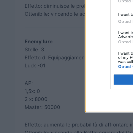
Opted 
Effetto: diminuisce le probabilità di affrontare
Ottenibile: vincendo le scommesse dei chocobo
I want t
Opted 
I want 
Advertis
Enemy lure
Opted 
Stelle: 3
I want t
Effetto di Equipaggiamento:
of my P
was col
Luck -01
Opted 
AP:
1,5x: 0
2 x: 8000
Master: 50000
Effetto: aumenta le probabilità di affrontare i
Ottenibile: vincendo alla Battle square del Go