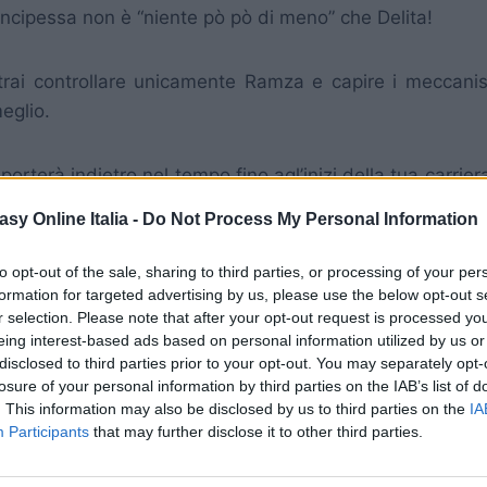
principessa non è “niente pò pò di meno” che Delita!
trai controllare unicamente Ramza e capire i meccanism
meglio.
i porterà indietro nel tempo fino agl’inizi della tua carr
quel tempo molti soldati tornati dalla “Lion War”, la gue
asy Online Italia -
Do Not Process My Personal Information
l dominio del regno, erano rimasti senza lavoro e senza 
tare del suo regno, e divennero ladri o ribelli del Regno
to opt-out of the sale, sharing to third parties, or processing of your per
formation for targeted advertising by us, please use the below opt-out s
r selection. Please note that after your opt-out request is processed y
nche se all’inizio del gioco qualcuno non lo capirai:
eing interest-based ads based on personal information utilized by us or
disclosed to third parties prior to your opt-out. You may separately opt-
losure of your personal information by third parties on the IAB’s list of
tecniche tipo “Accumulate”, ecc…)
. This information may also be disclosed by us to third parties on the
IA
mico alla volta
Participants
that may further disclose it to other third parties.
hanno capacità di curare o risvegliare i nemici
ta di far salire Ramza e basta, perchè nelle battaglie casu