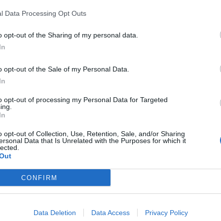
 mostri nella battaglie casuali dipende dal livello di Ramza
l Data Processing Opt Outs
sonaggio muore inizia il conto alla rovescia partendo d
o opt-out of the Sharing of my personal data.
formato in un tesoro (un item inutile) o in un Cristallo 
In
se finisci la battaglia con un morto non ancora trasforma
 il personaggio (normale o speciale che sia) sarà per
o opt-out of the Sale of my Personal Data.
ndo Ramza viene trasformato)
In
asuali tra una battaglia della storia e l’altra
to opt-out of processing my Personal Data for Targeted
he direzione posizionare il personaggio: attenzione per
ing.
In
verso che subirlo dalle spalle o di lato, dato che cambia
o opt-out of Collection, Use, Retention, Sale, and/or Sharing
ersonal Data that Is Unrelated with the Purposes for which it
prossimativo: varia da caricamento a caricamento. I livel
lected.
tro (N.B.: al massimo possono variare di 1 livello da quel
Out
CONFIRM
Data Deletion
Data Access
Privacy Policy
adetti al quartier generale degli Hokuten nella città di