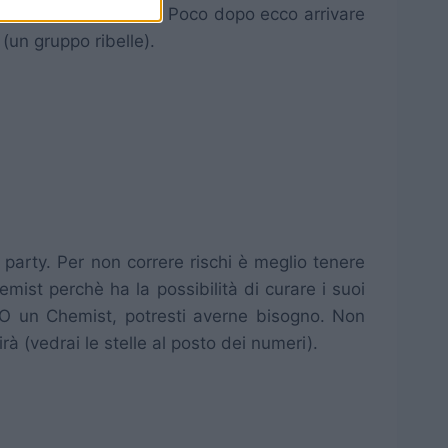
l’esercito di Goltana. Poco dopo ecco arrivare
(un gruppo ribelle).
 party. Per non correre rischi è meglio tenere
hemist perchè ha la possibilità di curare i suoi
IMO un Chemist, potresti averne bisogno. Non
irà (vedrai le stelle al posto dei numeri).