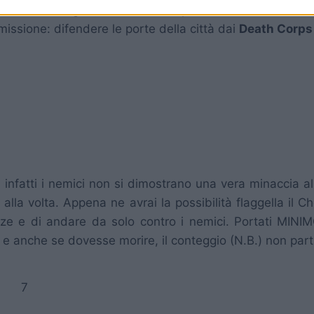
Hokuten Knight), si sono riuniti per combattere contro 
issione: difendere le porte della città dai
Death Corps
: infatti i nemici non si dimostrano una vera minaccia al
alla volta. Appena ne avrai la possibilità flaggella il C
aze e di andare da solo contro i nemici. Portati MIN
lo, e anche se dovesse morire, il conteggio (N.B.) non part
7