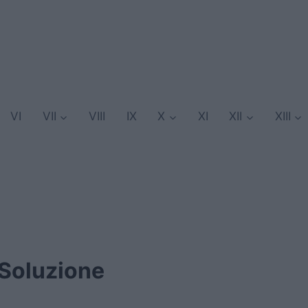
VI
VII
VIII
IX
X
XI
XII
XIII
 Soluzione