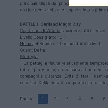
principali alleati del principe
Larg
(capo degli 
un Hokuten Knight che ti spiega la tua prima m
BATTLE 1: Gariland Magic City
Condizioni di Vittoria
: Uccidere tutti i nemici
Livello Consigliato
: liv. 1
Nemici
: 4 Squire e 1 Chemist (tutti di liv. 1)
Guest
: Delita
Strategia
:
– La battaglia risulta relativamente semplice
tutto il party unito, e dedicarsi ad un nemico 
compagni a distanza. Evita di fare il kamik
curarti di Delita, infatti non potrai controllar
Pagine:
1
2
3
4
5
6