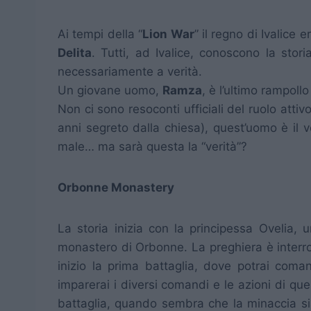
Ai tempi della “
Lion War
” il regno di Ivalic
Delita
. Tutti, ad Ivalice, conoscono la st
necessariamente a verità.
Un giovane uomo,
Ramza
, è l’ultimo rampoll
Non ci sono resoconti ufficiali del ruolo att
anni segreto dalla chiesa), quest’uomo è il 
male… ma sarà questa la “verità”?
Orbonne Monastery
La storia inizia con la principessa Ovelia, 
monastero di Orbonne. La preghiera è interrot
inizio la prima battaglia, dove potrai coma
imparerai i diversi comandi e le azioni di que
battaglia, quando sembra che la minaccia si