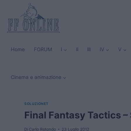
Salta
al
contenuto
Home
FORUM
I
II
III
IV
V
Cinema e animazione
SOLUZIONET
Final Fantasy Tactics –
Di
Carlo Rotondo
23 Luglio 2012