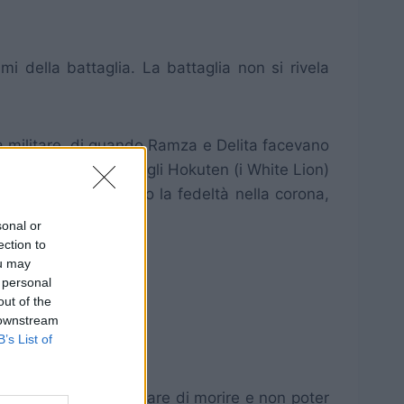
i della battaglia. La battaglia non si rivela
iera militare, di quando Ramza e Delita facevano
rra tra la famiglia degli Hokuten (i White Lion)
dimora. Molti persero la fedeltà nella corona,
.
sonal or
ection to
ou may
 personal
out of the
 downstream
B’s List of
ali poi potresti rischiare di morire e non poter