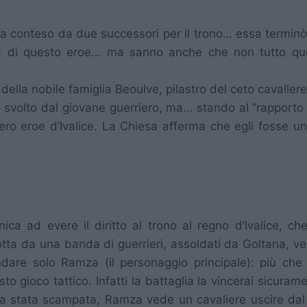
e era conteso da due successori per il trono… essa term
oria di questo eroe… ma sanno anche che non tutto qu
o della nobile famiglia Beoulve, pilastro del ceto cavaller
ivo svolto dal giovane guerriero, ma… stando al “rapport
vero eroe d’Ivalice. La Chiesa afferma che egli fosse u
unica ad evere il diritto al trono al regno d’Ivalice, 
ta da una banda di guerrieri, assoldati da Goltana, ven
ndare solo Ramza (il personaggio principale): più che
sto gioco tattico. Infatti la battaglia la vincerai sicu
a stata scampata, Ramza vede un cavaliere uscire dal 