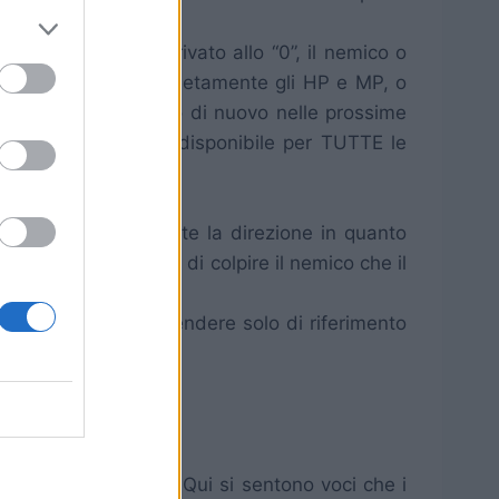
)
al numero “3”. Arrivato allo “0”, il nemico o
che può ricaricati completamente gli HP e MP, o
to, potrai utilizzarlo di nuovo nelle prossime
so per sempre e non disponibile per TUTTE le
chè è molto importante la direzione in quanto
 sia la percentuale di colpire il nemico che il
li segnati sono da prendere solo di riferimento
li segnati)
 Gariland Magic City. Qui si sentono voci che i