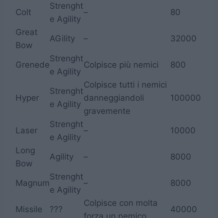
Strenght
Colt
–
80
e Agility
Great
AGility
–
32000
Bow
Strenght
Grenede
Colpisce più nemici
800
e Agility
Colpisce tutti i nemici
Strenght
Hyper
danneggiandoli
100000
e Agility
gravemente
Strenght
Laser
–
10000
e Agility
Long
Agility
–
8000
Bow
Strenght
Magnum
–
8000
e Agility
Colpisce con molta
Missile
???
40000
forza un nemico