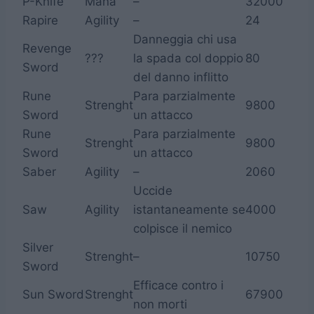
P-Knife
Mana
–
32000
Rapire
Agility
–
24
Danneggia chi usa
Revenge
???
la spada col doppio
80
Sword
del danno inflitto
Rune
Para parzialmente
Strenght
9800
Sword
un attacco
Rune
Para parzialmente
Strenght
9800
Sword
un attacco
Saber
Agility
–
2060
Uccide
Saw
Agility
istantaneamente se
4000
colpisce il nemico
Silver
Strenght
–
10750
Sword
Efficace contro i
Sun Sword
Strenght
67900
non morti