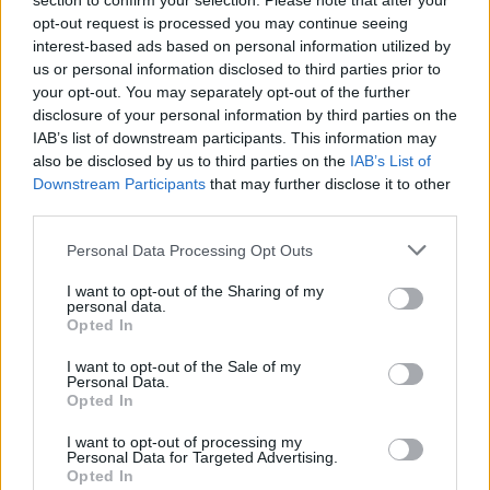
section to confirm your selection. Please note that after your
numero di
doppio del colpo da
opt-out request is processed you may continue seeing
usi
te subito
interest-based ads based on personal information utilized by
Il danno
us or personal information disclosed to third parties prior to
your opt-out. You may separately opt-out of the further
varia col
Judo
–
8100
disclosure of your personal information by third parties on the
numero di
IAB’s list of downstream participants. This information may
usi
also be disclosed by us to third parties on the
IAB’s List of
Il danno
Downstream Participants
that may further disclose it to other
third parties.
varia col
Karate
–
15000
numero di
Personal Data Processing Opt Outs
usi
I want to opt-out of the Sharing of my
Il danno
personal data.
Opted In
varia col
Kick
–
1100
numero di
I want to opt-out of the Sale of my
Personal Data.
usi
Opted In
Il danno
I want to opt-out of processing my
varia col
Personal Data for Targeted Advertising.
Punch
–
5000
Opted In
numero di