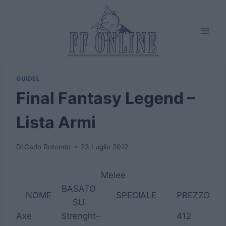
Salta
al
contenuto
GUIDEL
Final Fantasy Legend –
Lista Armi
Di
Carlo Rotondo
23 Luglio 2012
Melee
BASATO
NOME
SPECIALE
PREZZO
SU
Axe
Strenght
–
412