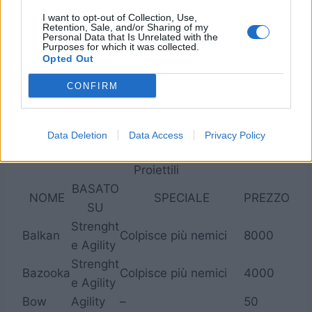
usi
I want to opt-out of Collection, Use,
Retention, Sale, and/or Sharing of my
Il danno
Personal Data that Is Unrelated with the
Purposes for which it was collected.
varia col
X-Kick
–
4100
Opted Out
numero di
CONFIRM
usi
Data Deletion
Data Access
Privacy Policy
Proiettili
BASATO
NOME
SPECIALE
PREZZO
SU
Strenght
Balkan
Colpisce più nemici
8000
e Agility
Strenght
Bazooka
Colpisce più nemici
4000
e Agility
Bow
Agility
–
50