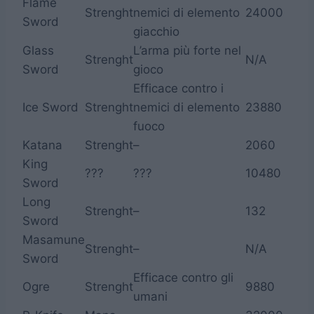
Flame
Strenght
nemici di elemento
24000
Sword
giacchio
Glass
L’arma più forte nel
Strenght
N/A
Sword
gioco
Efficace contro i
Ice Sword
Strenght
nemici di elemento
23880
fuoco
Katana
Strenght
–
2060
King
???
???
10480
Sword
Long
Strenght
–
132
Sword
Masamune
Strenght
–
N/A
Sword
Efficace contro gli
Ogre
Strenght
9880
umani