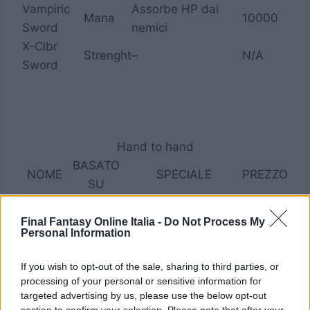
Vampiric
Assorbe HP dai
Mana
10000
Sword
nemici
X-Clbr
Strenght
–
N/A
Sword
Hand to hand
BASATO
NOME
SPECIALE
PREZZO
SU
Il danno
varia col
Final Fantasy Online Italia -
Do Not Process My
Butt
–
2100
Personal Information
numero di
usi
If you wish to opt-out of the sale, sharing to third parties, or
Il danno
Colpisce il nemico
processing of your personal or sensitive information for
varia col
con potenza pari al
targeted advertising by us, please use the below opt-out
Counter
5100