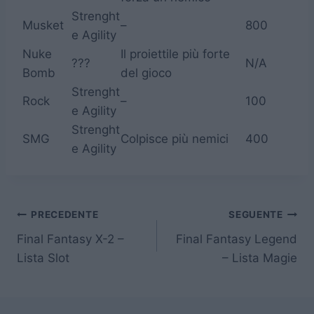
Strenght
Musket
–
800
e Agility
Nuke
Il proiettile più forte
???
N/A
Bomb
del gioco
Strenght
Rock
–
100
e Agility
Strenght
SMG
Colpisce più nemici
400
e Agility
Navigazione
PRECEDENTE
SEGUENTE
Final Fantasy X-2 –
Final Fantasy Legend
articoli
Lista Slot
– Lista Magie