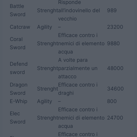
Risponde
Battle
Strenght
all’indovinello del
989
Sword
vecchio
Catcraw
Agility
–
23200
Efficace contro i
Coral
Strenght
nemici di elemento
9880
Sword
acqua
A volte para
Defend
Strenght
parzialmente un
48000
sword
attacco
Dragon
Efficace contro i
Strenght
34600
Sword
draghi
E-Whip
Agility
–
800
Efficace contro i
Elec
Strenght
nemici di elemento
24700
Sword
acqua
Efficace contro i