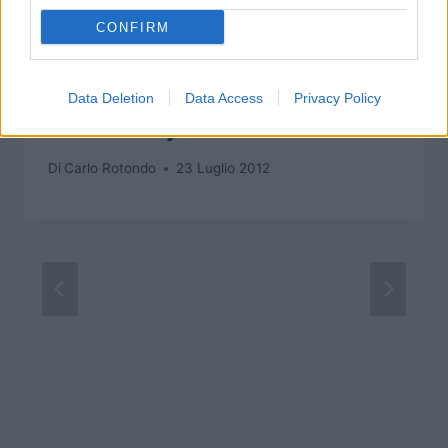
CONFIRM
Articoli simili
Data Deletion
Data Access
Privacy Policy
Final Fantasy IV – Lista Armature
Di
Carlo Rotondo
23 Luglio 2012