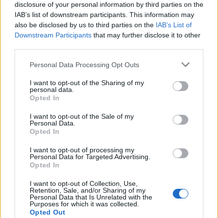
Shiva
attacco di elemento
30
Tutti
disclosure of your personal information by third parties on the
IAB’s list of downstream participants. This information may
Ghiaccio
also be disclosed by us to third parties on the
IAB’s List of
Whisper: prende HP dal
Downstream Participants
that may further disclose it to other
Sylph
nemico e li ridà agli alleati
25
Singolo
third parties.
del party
Personal Data Processing Opt Outs
Titan
Anger
40
Tutti
I want to opt-out of the Sharing of my
personal data.
*: Effettua solo una delle magie elencate
Opted In
I want to opt-out of the Sale of my
Personal Data.
Opted In
Navigazione
PRECEDENTE
SEGUENTE
I want to opt-out of processing my
Personal Data for Targeted Advertising.
Final Fantasy IV –
Final Fantasy IV –
articoli
Opted In
Personaggi
Lista Armi
I want to opt-out of Collection, Use,
Retention, Sale, and/or Sharing of my
Personal Data that Is Unrelated with the
Purposes for which it was collected.
Opted Out