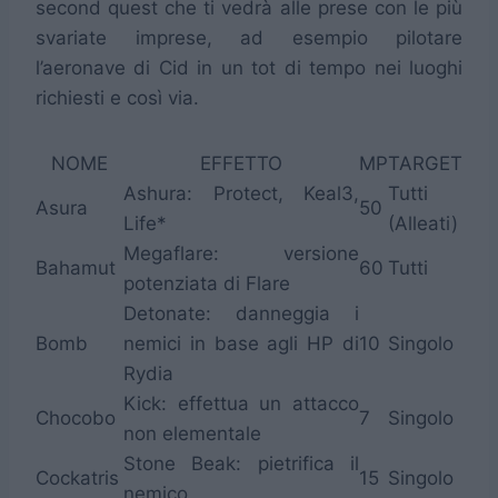
second quest che ti vedrà alle prese con le più
svariate imprese, ad esempio pilotare
l’aeronave di Cid in un tot di tempo nei luoghi
richiesti e così via.
NOME
EFFETTO
MP
TARGET
Ashura: Protect, Keal3,
Tutti
Asura
50
Life*
(Alleati)
Megaflare: versione
Bahamut
60
Tutti
potenziata di Flare
Detonate: danneggia i
Bomb
nemici in base agli HP di
10
Singolo
Rydia
Kick: effettua un attacco
Chocobo
7
Singolo
non elementale
Stone Beak: pietrifica il
Cockatris
15
Singolo
nemico