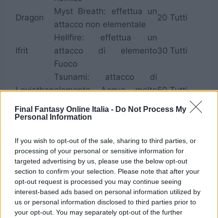
Myst Breath: effettua un
Dragon
20
Tutti
attacco non elementale
Hellfire: effettua un
Ifrit
attacco di elemento
30
Tutti
Fuoco
Tsunami: attacco di
Leviathan
elemento Acqua molto
50
Tutti
potente
Final Fantasy Online Italia -
Do Not Process My
Mind Blast: effettua un
Personal Information
Mage
18
Singolo
attacco non elementale
If you wish to opt-out of the sale, sharing to third parties, or
Iron Sword: uccide i
Odin
45
Tutti
processing of your personal or sensitive information for
nemici istantaneamente
targeted advertising by us, please use the below opt-out
Judgement: effettua un
section to confirm your selection. Please note that after your
Ramuh
attacco di elemento
30
Tutti
opt-out request is processed you may continue seeing
interest-based ads based on personal information utilized by
Folgore
us or personal information disclosed to third parties prior to
Snow Storm: effettua un
your opt-out. You may separately opt-out of the further