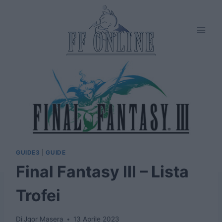
Salta
al
contenuto
GUIDE3
|
GUIDE
Final Fantasy III – Lista
Trofei
Di
Jgor Masera
13 Aprile 2023