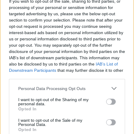
If you wish to opt-out of the sale, sharing to third parties, or
Field Research-
Completa il 50% del
processing of your personal or sensitive information for
targeted advertising by us, please use the below opt-out
Advanced
Bestiario
section to confirm your selection. Please note that after your
Field Research-
Completa il 100% del
opt-out request is processed you may continue seeing
Professional
Bestiario
interest-based ads based on personal information utilized by
us or personal information disclosed to third parties prior to
Thrifty Spender
Ottieni 10,000 gil.
your opt-out. You may separately opt-out of the further
Smart Saver
Ottieni 50,000 gil
disclosure of your personal information by third parties on the
IAB’s list of downstream participants. This information may
Moneybags
Ottieni 100,000 gil.
also be disclosed by us to third parties on the
IAB’s List of
Rookie Treasure
Apri il 10% di tutti gli
Downstream Participants
that may further disclose it to other
third parties.
Hunter
scrigni
Veteran Treasure
Apri il 50% di tutti gli
Personal Data Processing Opt Outs
Hunter
scrigni
I want to opt-out of the Sharing of my
personal data.
Legendary
Apri il 100% di tutti gli
Opted In
Treasure Hunter
scrigni
I want to opt-out of the Sale of my
Trova tutti gli oggetti
Personal Data.
Item Detector
Opted In
nascosti