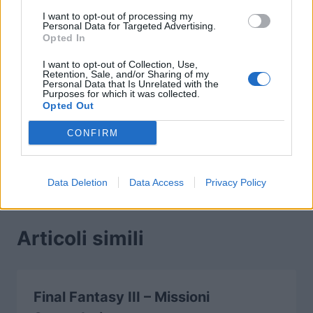
Adventurous
Hai visitato tutti i luoghi
I want to opt-out of processing my
Personal Data for Targeted Advertising.
Wayfarer
della mappa
Opted In
I want to opt-out of Collection, Use,
Retention, Sale, and/or Sharing of my
Personal Data that Is Unrelated with the
Purposes for which it was collected.
Navigazione
PRECEDENTE
SEGUENTE
Opted Out
Final Fantasy II – Lista
Final Fantasy IV –
articoli
CONFIRM
Trofei
Lista Trofei
Data Deletion
Data Access
Privacy Policy
Articoli simili
Final Fantasy III – Missioni