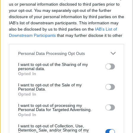
us or personal information disclosed to third parties prior to
Moneybags
Ottieni 100,000 gil.
your opt-out. You may separately opt-out of the further
disclosure of your personal information by third parties on the
Rookie Treasure
Apri il 10% di tutti gli
IAB’s list of downstream participants. This information may
Hunter
scrigni
also be disclosed by us to third parties on the
IAB’s List of
Veteran Treasure
Apri il 50% di tutti gli
Downstream Participants
that may further disclose it to other
third parties.
Hunter
scrigni
Legendary Treasure
Apri il 100% di tutti gli
Personal Data Processing Opt Outs
Hunter
scrigni
I want to opt-out of the Sharing of my
personal data.
Adventurous
Hai visitato tutti i luoghi
Opted In
Wayfarer
della mappa
I want to opt-out of the Sale of my
Personal Data.
Opted In
I want to opt-out of processing my
Navigazione
PRECEDENTE
SEGUENTE
Personal Data for Targeted Advertising.
Opted In
Final Fantasy I – Lista
Final Fantasy III – Lista
articoli
Trofei
Trofei
I want to opt-out of Collection, Use,
Retention, Sale, and/or Sharing of my