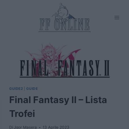
Salta
al
contenuto
GUIDE2
|
GUIDE
Final Fantasy II – Lista
Trofei
Di
Jgor Masera
13 Aprile 2023