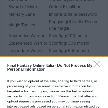
Sword of Myth
Ottieni Excalibur.
Memory Lane
Impara tutte le password
Raggiungi il livello 16 con
Magic Tactics
una magia
Apprentice Warrior
Sconfiggi 100 mostri
Experienced Warrior
Sconfiggi 300 mostri
Legendary Warrior
Sconfiggi 500 mostri
Field Research-
Completa il 10% del
Basic
Bestiario
Final Fantasy Online Italia -
Do Not Process My
Personal Information
Field Research-
Completa il 50% del
Advanced
Bestiario
If you wish to opt-out of the sale, sharing to third parties, or
Field Research-
Completa il 100% del
processing of your personal or sensitive information for
targeted advertising by us, please use the below opt-out
Professional
Bestiario
section to confirm your selection. Please note that after your
Thrifty Spender
Ottieni 10,000 gil.
opt-out request is processed you may continue seeing
interest-based ads based on personal information utilized by
Smart Saver
Ottieni 50,000 gil