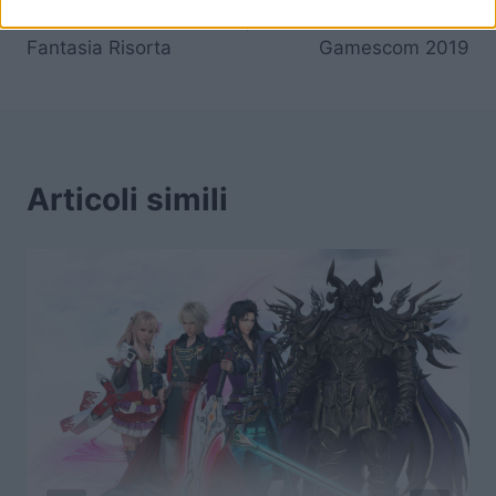
articoli
Shadowbringers – La
Remake – Provato alla
Fantasia Risorta
Gamescom 2019
Articoli simili