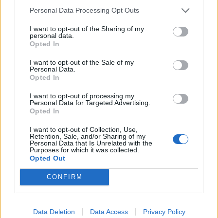
“Tutte le carte” (ottieni la quantità massima
Personal Data Processing Opt Outs
di carte di Triple Triad eccetto quelle rare)
Il gioco è già preordinabile sui vari store
I want to opt-out of the Sharing of my
personal data.
Steam, Xbox e PSN al prezzo di 19.99 Euro
Opted In
Coloro che effettueranno il pre-order del
I want to opt-out of the Sale of my
gioco su PlayStation 4 riceveranno un tema
Personal Data.
Opted In
in regalo, mentre chi effettuerà il pre-order
del gioco su STEAM riceverà degli sfondi
I want to opt-out of processing my
Personal Data for Targeted Advertising.
esclusivi con Squall e Rinoa
Opted In
I want to opt-out of Collection, Use,
Restate con noi per tutte le novità su Final
Retention, Sale, and/or Sharing of my
Personal Data that Is Unrelated with the
Fantasy VIII Remastered.
Purposes for which it was collected.
Opted Out
CONFIRM
Navigazione
PRECEDENTE
SEGUENTE
Data Deletion
Data Access
Privacy Policy
Final Fantasy XIV:
Final Fantasy VII