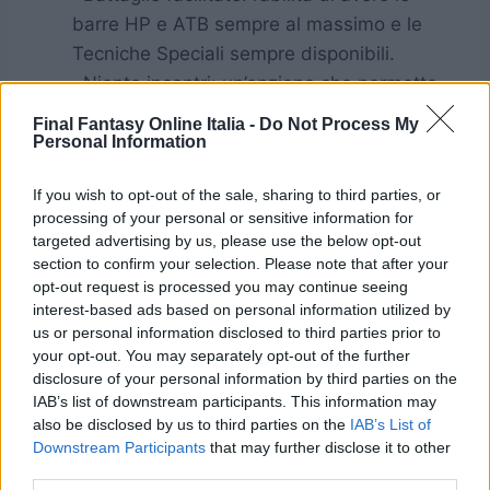
barre HP e ATB sempre al massimo e le
Tecniche Speciali sempre disponibili.
· Niente incontri: un’opzione che permette
ai giocatori di divertirsi con la storia senza
Final Fantasy Online Italia -
Do Not Process My
interruzioni. Quando gli incontri casuali
Personal Information
sono disattivati, i giocatori possono
If you wish to opt-out of the sale, sharing to third parties, or
comunque divertirsi con le battaglie degli
processing of your personal or sensitive information for
eventi della storia.
targeted advertising by us, please use the below opt-out
· Modalità turbo (x3): gioca a velocità
section to confirm your selection. Please note that after your
opt-out request is processed you may continue seeing
triplicata
interest-based ads based on personal information utilized by
La versione Steam includerà anche delle
us or personal information disclosed to third parties prior to
funzionalità aggiuntive, come “Tutti gli
your opt-out. You may separately opt-out of the further
oggetti” (ottieni tutti gli oggetti eccetto
disclosure of your personal information by third parties on the
IAB’s list of downstream participants. This information may
alcuni), “Tutte le abilità”, “Livello massimo
also be disclosed by us to third parties on the
IAB’s List of
Guardian Force”, “Guil massimi”, “Magie al
Downstream Participants
that may further disclose it to other
massimo”, “Tutte le Tecniche Speciali” e
third parties.