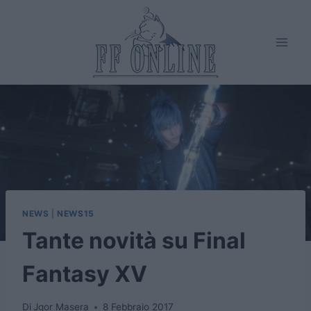
Salta
al
contenuto
NEWS
|
NEWS15
Tante novità su Final
Fantasy XV
Di
Jgor Masera
8 Febbraio 2017