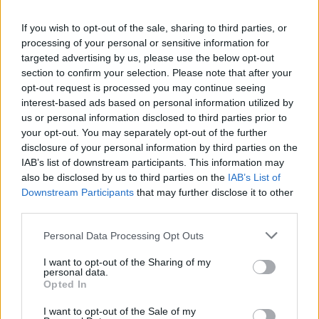
quello di Ignis sarà l’ultimo DLC a essere
If you wish to opt-out of the sale, sharing to third parties, or
pubblicato è che la sua storia ha un grande
processing of your personal or sensitive information for
impatto sulla trama di Final Fantasy XV e
targeted advertising by us, please use the below opt-out
che quindi si sono riservati più tempo per
section to confirm your selection. Please note that after your
svilupparlo a dovere e creare un’esperienza
opt-out request is processed you may continue seeing
interest-based ads based on personal information utilized by
solida, affinchè possano garantire il meglio
us or personal information disclosed to third parties prior to
per il gran finale.
your opt-out. You may separately opt-out of the further
Sempre attraverso
Dualshockers
,
disclosure of your personal information by third parties on the
IAB’s list of downstream participants. This information may
apprendiamo che Final Fantasy XV era già
also be disclosed by us to third parties on the
IAB’s List of
rientrato nei costi dello sviluppo con i
Downstream Participants
that may further disclose it to other
guadagni delle vendite al day one. Ergo,
third parties.
tutte le copie venduta dal 30 novembre ad
Personal Data Processing Opt Outs
oggi rappresentano un guadagno netto per
Square-Enix. Si parla di 6 milioni di copie
I want to opt-out of the Sharing of my
personal data.
vendute al momento, di cui 5 milioni
Opted In
vendute nel primo giorno di lancio.
I want to opt-out of the Sale of my
Attualmente, il 70% del team di sviluppo