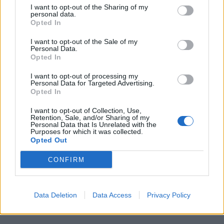
I want to opt-out of the Sharing of my
personal data.
Opted In
Looks like the preload is happening for Final
Fantasy XV!
pic.twitter.com/gP4ILednvA
I want to opt-out of the Sale of my
Personal Data.
Opted In
— Robeytech (@robeytech)
November 17,
I want to opt-out of processing my
2016
Personal Data for Targeted Advertising.
Opted In
I want to opt-out of Collection, Use,
Retention, Sale, and/or Sharing of my
Personal Data that Is Unrelated with the
Purposes for which it was collected.
Opted Out
Navigazione
PRECEDENTE
SEGUENTE
CONFIRM
FFXV: Nuove immagini
Ecco alcuni samples
articoli
mostrano Shiva,
dalla colonna sonora
Altissia e le armi
di Final Fantasy XV
Data Deletion
Data Access
Privacy Policy
secondarie