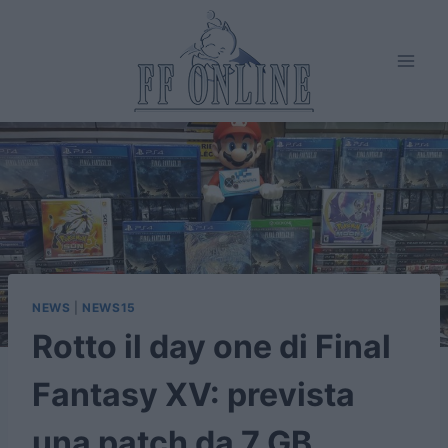
Salta
al
contenuto
NEWS
|
NEWS15
Rotto il day one di Final
Fantasy XV: prevista
una patch da 7 GB