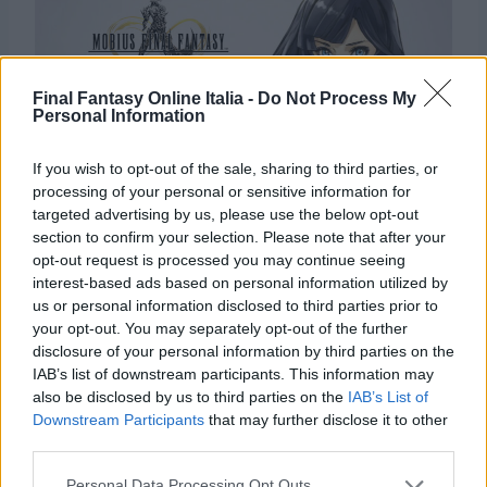
Final Fantasy Online Italia -
Do Not Process My
Personal Information
If you wish to opt-out of the sale, sharing to third parties, or
processing of your personal or sensitive information for
targeted advertising by us, please use the below opt-out
Purtroppo però
Meir non arriverà in
section to confirm your selection. Please note that after your
opt-out request is processed you may continue seeing
occidente,
o almeno non subito. Ci toccherà
interest-based ads based on personal information utilized by
aspettare prima di poter usare anche noi la
us or personal information disclosed to third parties prior to
nuova protagonista femminile di Mobius.
your opt-out. You may separately opt-out of the further
disclosure of your personal information by third parties on the
IAB’s list of downstream participants. This information may
also be disclosed by us to third parties on the
IAB’s List of
Downstream Participants
that may further disclose it to other
Navigazione
PRECEDENTE
SEGUENTE
third parties.
Tutti gli episodi di
World of Final
articoli
Personal Data Processing Opt Outs