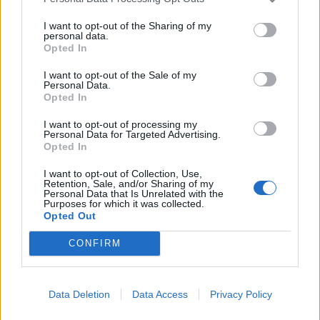
Brotherhood: Final
Fantasy: mostrate
Fantasy XV, compreso
nuove fasi di
I want to opt-out of the Sharing of my
personal data.
il finale
combattimento
Opted In
I want to opt-out of the Sale of my
Personal Data.
Opted In
I want to opt-out of processing my
Articoli simili
Personal Data for Targeted Advertising.
Opted In
I want to opt-out of Collection, Use,
Retention, Sale, and/or Sharing of my
Personal Data that Is Unrelated with the
Purposes for which it was collected.
Opted Out
CONFIRM
Data Deletion
Data Access
Privacy Policy