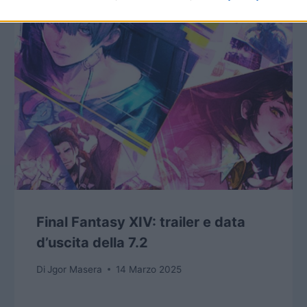
Final Fantasy XIV: trailer e data
d’uscita della 7.2
Di
Jgor Masera
14 Marzo 2025