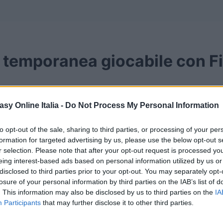
 temporanea giocabile con F
asy Online Italia -
Do Not Process My Personal Information
tasy Type-0 HD
to opt-out of the sale, sharing to third parties, or processing of your per
sibilità di giocare la demo de l’
Episode Duscae
di
Fin
formation for targeted advertising by us, please use the below opt-out s
la demo non sarà presente per sempre, e sarà inoltre te
r selection. Please note that after your opt-out request is processed y
eing interest-based ads based on personal information utilized by us or
disclosed to third parties prior to your opt-out. You may separately opt-
losure of your personal information by third parties on the IAB’s list of
. This information may also be disclosed by us to third parties on the
IA
Participants
that may further disclose it to other third parties.
’acquisto, vi proponiamo il trailer finale di Final Fanta