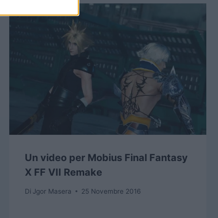
Un video per Mobius Final Fantasy
X FF VII Remake
Di
Jgor Masera
25 Novembre 2016