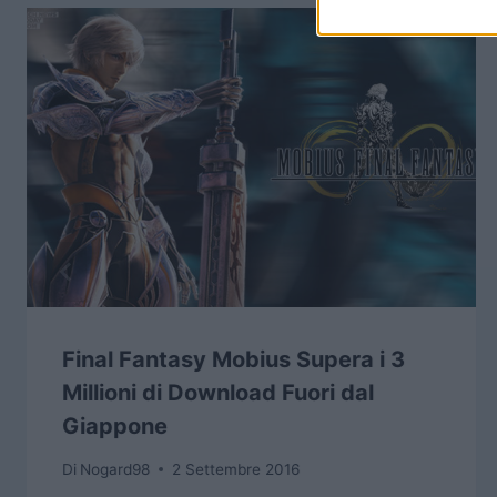
Final Fantasy Mobius Supera i 3
Millioni di Download Fuori dal
Giappone
Di
Nogard98
2 Settembre 2016