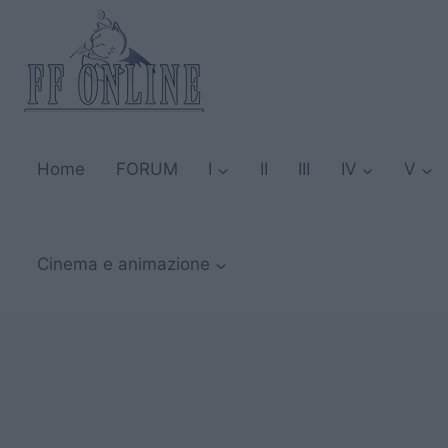
Salta
al
contenuto
Home
FORUM
I
II
III
IV
V
Cinema e animazione