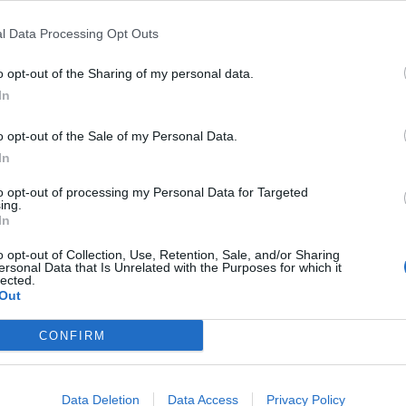
l Data Processing Opt Outs
ch?v=rLMoTDYReqg” fs=”1″ hd=”1″]
o opt-out of the Sharing of my personal data.
In
o opt-out of the Sale of my Personal Data.
In
to opt-out of processing my Personal Data for Targeted
ing.
In
Final Fantasy
o opt-out of Collection, Use, Retention, Sale, and/or Sharing
ersonal Data that Is Unrelated with the Purposes for which it
lected.
Out
CONFIRM
Data Deletion
Data Access
Privacy Policy