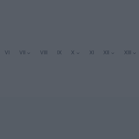
VI
VII
VIII
IX
X
XI
XII
XIII