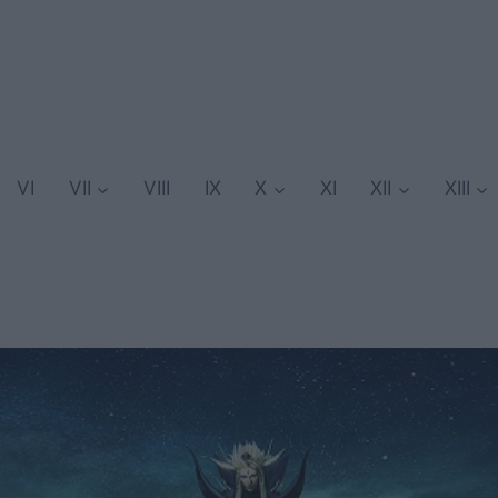
VI
VII
VIII
IX
X
XI
XII
XIII