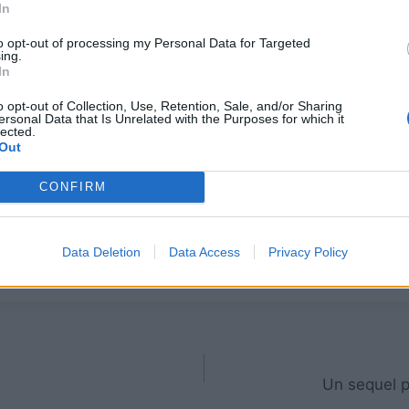
In
to opt-out of processing my Personal Data for Targeted
ing.
In
ontro i Lufeniani e offrendo un possibile legame con Final
ell’Imperatore Mateus. Ma il villain di FF2 non sarà l’uni
o opt-out of Collection, Use, Retention, Sale, and/or Sharing
ersonal Data that Is Unrelated with the Purposes for which it
lected.
Out
ove armi e diverse nuove funzioni di sintesi e fabbricazi
CONFIRM
onale dal 27 gennaio su PlayStation, Xbox e PC (Epic Gam
Data Deletion
Data Access
Privacy Policy
x Series X|S e Xbox One.
Un sequel p