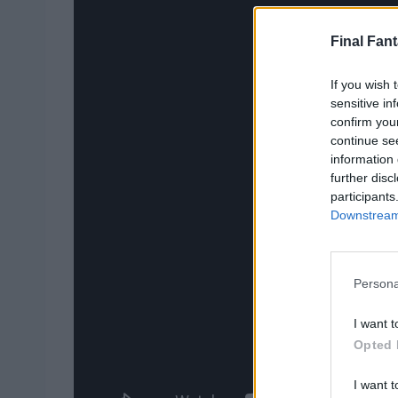
Final Fant
If you wish 
sensitive in
confirm you
continue se
information 
further disc
participants
Downstream 
Persona
I want t
Opted 
I want t