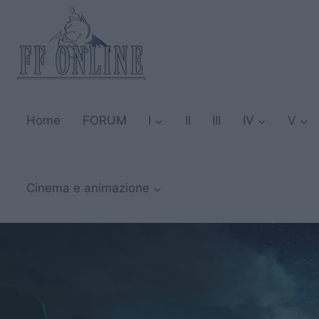
Salta
al
contenuto
Home
FORUM
I
II
III
IV
V
Cinema e animazione