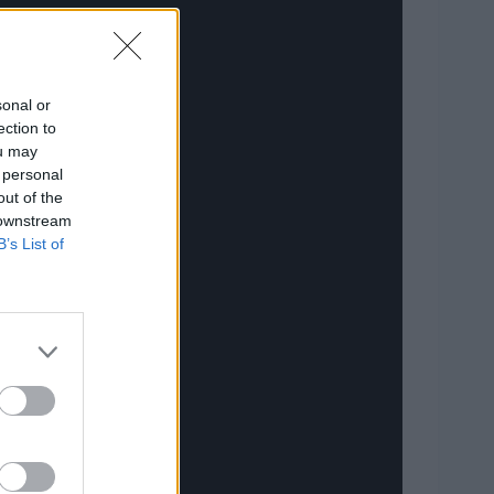
sonal or
ection to
ou may
 personal
out of the
 downstream
B’s List of