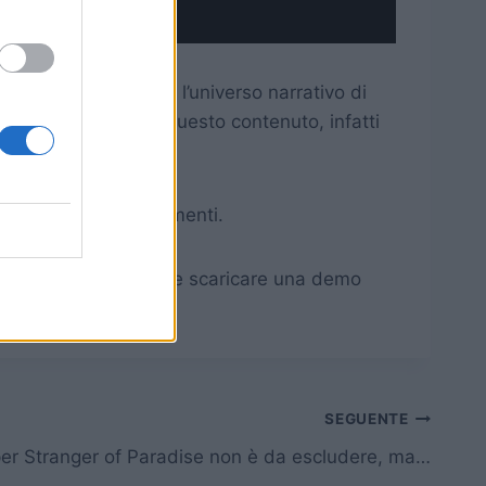
 Fantasy II e, forse, l’universo narrativo di
co grande nemico di questo contenuto, infatti
one degli equipaggiamenti.
es Store). E’ possibile scaricare una demo
SEGUENTE
er Stranger of Paradise non è da escludere, ma…