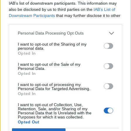
IAB’s list of downstream participants. This information may
also be disclosed by us to third parties on the
IAB’s List of
Downstream Participants
that may further disclose it to other
third parties.
Personal Data Processing Opt Outs
I want to opt-out of the Sharing of my
personal data.
Opted In
Navigazione
PRECEDENTE
SEGUENTE
I want to opt-out of the Sale of my
Final Fantasy XV è in
Bahamut e Ultima
Personal Data.
articoli
Opted In
fase “Data Lock”
Weapon in World of
Final Fantasy
I want to opt-out of processing my
Personal Data for Targeted Advertising.
Opted In
I want to opt-out of Collection, Use,
Retention, Sale, and/or Sharing of my
Personal Data that Is Unrelated with the
Purposes for which it was collected.
Articoli simili
Opted Out