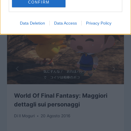
CONFIRM
Data Deletion
Data Access
Privacy Policy
World Of Final Fantasy: Maggiori
dettagli sui personaggi
Di
Il Moguri
20 Agosto 2016