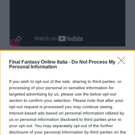
Inoltre, dal forum ufficiale di
Final Fantasy XV
,
Final Fantasy Online Italia -
Do Not Process My
Personal Information
emergono le immagini di quella che dovrebbe
essere l’interfaccia definitiva del sistema
If you wish to opt-out of the sale, sharing to third parties, or
Ascension, attraverso il quale i 4 protagonisti
processing of your personal or sensitive information for
potranno apprendere diverse abilità, attive e
targeted advertising by us, please use the below opt-out
passive.
section to confirm your selection. Please note that after your
opt-out request is processed you may continue seeing
interest-based ads based on personal information utilized by
us or personal information disclosed to third parties prior to
your opt-out. You may separately opt-out of the further
disclosure of your personal information by third parties on the