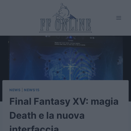
Salta
al
contenuto
NEWS
|
NEWS15
Final Fantasy XV: magia
Death e la nuova
interfaccia