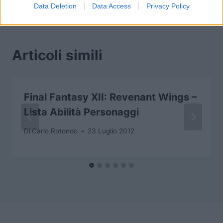
Data Deletion
Data Access
Privacy Policy
Articoli simili
Final Fantasy XII: Revenant Wings –
Lista Abilità Personaggi
Di
Carlo Rotondo
23 Luglio 2012