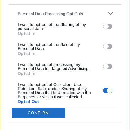
third parties.
Dopo aver raggiunto
Stemma
Stemma
Personal Data Processing Opt Outs
il 45% di missioni
dell’aviopirata
d’oro
completate
I want to opt-out of the Sharing of my
personal data.
Stemma
Dopo aver raggiunto
Opted In
delle ali
il 70% di missioni
I want to opt-out of the Sale of my
cangianti
completate
Personal Data.
Dopo aver raggiunto
Opted In
Stemma
il 100% di missioni
I want to opt-out of processing my
supremo
Personal Data for Targeted Advertising.
completate
Opted In
I want to opt-out of Collection, Use,
Retention, Sale, and/or Sharing of my
Personal Data that Is Unrelated with the
Navigazione
Purposes for which it was collected.
PRECEDENTE
SEGUENTE
Opted Out
Final Fantasy XII:
Final Fantasy XII:
articoli
CONFIRM
Revenant Wings –
Revenant Wings –
Lista Sintesi
Lista Accessori