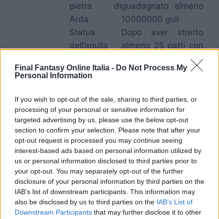
pietra di
guadagnato almeno
Arda
10000000 guil
Statua
Dopo aver stretto
dell’aquila
almeno 25 patti con
impetuosa
gli Yarhi
Final Fantasy Online Italia -
Do Not Process My
Dopo aver stretto
Personal Information
Statua
Statua della
almeno 12 patti con
dell’esper
dea viera
gli Yarhi
If you wish to opt-out of the sale, sharing to third parties, or
processing of your personal or sensitive information for
Dopo aver stretto
Pomodoro
targeted advertising by us, please use the below opt-out
patti con tutti gli
imbalsamato
section to confirm your selection. Please note that after your
Yarhi
opt-out request is processed you may continue seeing
Dopo aver raggiunto
interest-based ads based on personal information utilized by
Stemma di
us or personal information disclosed to third parties prior to
il 10% di missioni
rame
your opt-out. You may separately opt-out of the further
completate
disclosure of your personal information by third parties on the
Dopo aver raggiunto
IAB’s list of downstream participants. This information may
Stemma
also be disclosed by us to third parties on the
IAB’s List of
il 25% di missioni
d’argento
Downstream Participants
that may further disclose it to other
completate