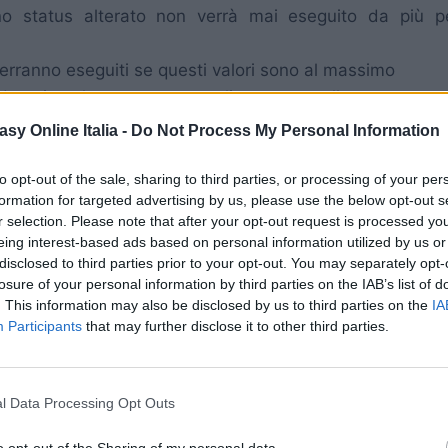
status alterato non verrà mai eseguito da più p
erranno eseguiti se questi valori sono al massimo
erazione le creature neutrali, ovvero quelle rappresent
asy Online Italia -
Do Not Process My Personal Information
i di azioni tramite i Gambits, tranne le Apoteosi e le in
to opt-out of the sale, sharing to third parties, or processing of your per
, negozi rintracciabili in ogni città, oppure negli scrign
formation for targeted advertising by us, please use the below opt-out s
r selection. Please note that after your opt-out request is processed y
eing interest-based ads based on personal information utilized by us or
disclosed to third parties prior to your opt-out. You may separately opt-
ssi e comprende, come tutte le categorie, le sotto categ
losure of your personal information by third parties on the IAB’s list of
l personaggio in questione, o ancora la presenza di uno
. This information may also be disclosed by us to third parties on the
IA
ri attivi della squadra e, anche qui, come per la prima 
Participants
that may further disclose it to other third parties.
o che è sul tuo cammino, e qui le sottocategorie sono ma
 del Leader), oppure è il più vicino (Nemico più vic
l Data Processing Opt Outs
o opt-out of the Sharing of my personal data.