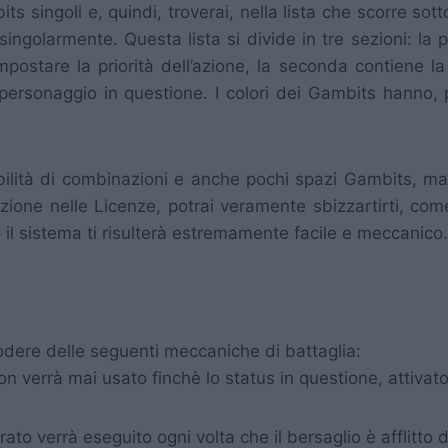
ambits singoli e, quindi, troverai, nella lista che scorre
e singolarmente. Questa lista si divide in tre sezioni: l
ostare la priorità dell’azione, la seconda contiene la c
personaggio in questione. I colori dei Gambits hanno, po
ibilità di combinazioni e anche pochi spazi Gambits, m
izione nelle Licenze, potrai veramente sbizzartirti, com
 il sistema ti risulterà estremamente facile e meccanico.
odere delle seguenti meccaniche di battaglia:
verrà mai usato finchè lo status in questione, attivato
o verrà eseguito ogni volta che il bersaglio è afflitto d