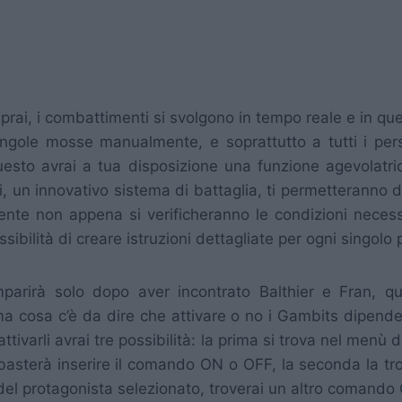
prai, i combattimenti si svolgono in tempo reale e in qu
singole mosse manualmente, e soprattutto a tutti i pers
uesto avrai a tua disposizione una funzione agevolatric
i, un innovativo sistema di battaglia, ti permetteranno d
te non appena si verificheranno le condizioni necessa
ssibilità di creare istruzioni dettagliate per ogni singolo
parirà solo dopo aver incontrato Balthier e Fran, qu
cosa c’è da dire che attivare o no i Gambits dipende 
isattivarli avrai tre possibilità: la prima si trova nel menù
e basterà inserire il comando ON o OFF, la seconda la t
e del protagonista selezionato, troverai un altro comando 