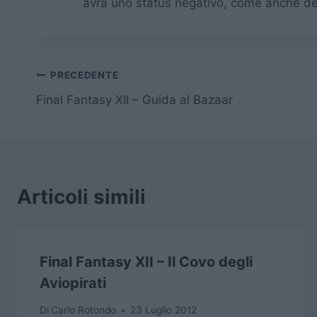
avrà uno status negativo, come anche dett
Navigazione
PRECEDENTE
Final Fantasy XII – Guida al Bazaar
articoli
Articoli simili
Final Fantasy XII – Il Covo degli
Aviopirati
Di
Carlo Rotondo
23 Luglio 2012