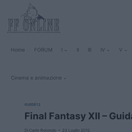
Salta
al
contenuto
Home
FORUM
I
II
III
IV
V
Cinema e animazione
GUIDE12
Final Fantasy XII – Gui
Di
Carlo Rotondo
23 Luglio 2012