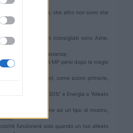
 seguire alcune regole, che altro non sono che
te su queste azioni (consigliati sono Ashe,
 possono gravare abbastanza;
ica” per recuperare gli MP persi dopo le magie
i e imposta nei Gambit, come azioni primarie,
one “Alleato con HP <30%” e Energia a “Alleato
are ogni singola azione ad un tipo di mostro,
celte;
 poichè funzionerà solo quando un tuo alleato