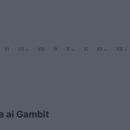
VI
VII
VIII
IX
X
XI
XII
XIII
da ai Gambit