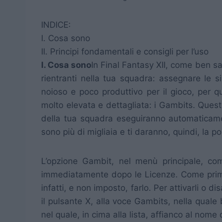
INDICE:
I. Cosa sono
II. Principi fondamentali e consigli per l’uso
I. Cosa sono
In Final Fantasy XII, come ben sa
rientranti nella tua squadra: assegnare le 
noioso e poco produttivo per il gioco, per q
molto elevata e dettagliata: i Gambits. Quest
della tua squadra eseguiranno automaticamen
sono più di migliaia e ti daranno, quindi, la po
L’opzione Gambit, nel menù principale, com
immediatamente dopo le Licenze. Come prima 
infatti, e non imposto, farlo. Per attivarli o d
il pulsante X, alla voce Gambits, nella qual
nel quale, in cima alla lista, affianco al nom