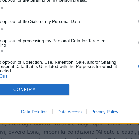
In
membri è alquanto inutile e inopportuno è consigliabile
o opt-out of the Sale of my Personal Data.
In
ggi magie di cura facendolo concentrare principalmen
to opt-out of processing my Personal Data for Targeted
ing.
In
a sempre pronto a curare gli status negativi che a volte
o opt-out of Collection, Use, Retention, Sale, and/or Sharing
one nella tua lista, imposta il Gambit sull’azione “Car
ersonal Data that Is Unrelated with the Purposes for which it
lected.
Out
lungamento per allungare la durata degli status positiv
, Haste, Protect, Shell, Reflex ecc. ecc
CONFIRM
 ti consiglio di allegare la magia Energida alla condizi
gie di cura;
Data Deletion
Data Access
Privacy Policy
 e quindi molti slot da occupare, ti consiglio di alleg
ti, 1000 aghi contro i volatili e magie opportunamente s
ivi, ovvero Esna, imponi la condizione “Alleato a caso”,