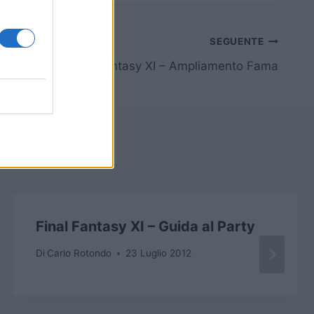
SEGUENTE
Final Fantasy XI – Ampliamento Fama
Final Fantasy XI – Guida al Party
Di
Carlo Rotondo
23 Luglio 2012