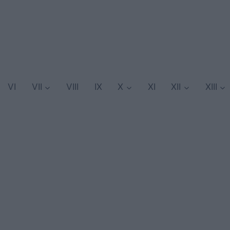
VI
VII
VIII
IX
X
XI
XII
XIII