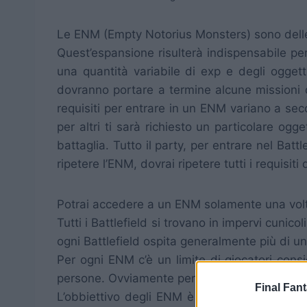
Le ENM (Empty Notorius Monsters) sono delle 
Quest’espansione risulterà indispensabile pe
una quantità variabile di exp e degli ogge
dovranno portare a termine alcune missioni d
requisiti per entrare in un ENM variano a sec
per altri ti sarà richiesto un particolare og
battaglia. Tutto il party, per entrare nel Batt
ripetere l’ENM, dovrai ripetere tutti i requisiti
Potrai accedere a un ENM solamente una volta 
Tutti i Battlefield si trovano in impervi cunico
ogni Battlefield ospita generalmente più di u
Per ogni ENM c’è un limite di giocatori cons
persone. Ovviamente però l’exp diminuirà e gli 
Final Fant
L’obbiettivo degli ENM è solitamente uccide