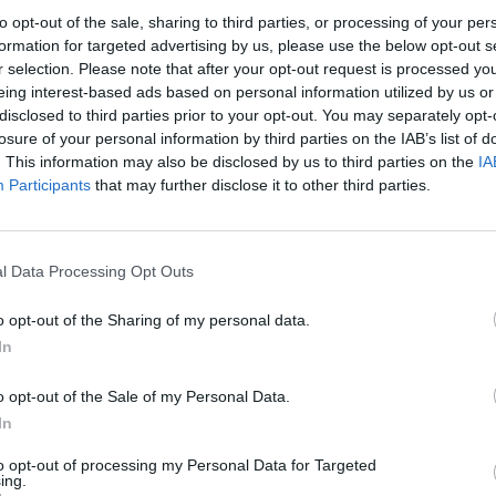
il giocatore assumerà una quantità variabile di exp (d
to opt-out of the sale, sharing to third parties, or processing of your per
formation for targeted advertising by us, please use the below opt-out s
r selection. Please note that after your opt-out request is processed y
eing interest-based ads based on personal information utilized by us or
ù Mob (spesso ne sono 2 o 3) in un determinato lasso d
disclosed to third parties prior to your opt-out. You may separately opt-
Analizzandola, si potranno ricevere degli exp che solit
losure of your personal information by third parties on the IAB’s list of
. This information may also be disclosed by us to third parties on the
IA
rizione precisa della ricompensa guarda le guide agli EN
Participants
that may further disclose it to other third parties.
potranno usufruire delle ricompense. È quindi obbligatori
l Data Processing Opt Outs
azioni sulle ENM:
o opt-out of the Sharing of my personal data.
In
o opt-out of the Sale of my Personal Data.
In
to opt-out of processing my Personal Data for Targeted
ing.