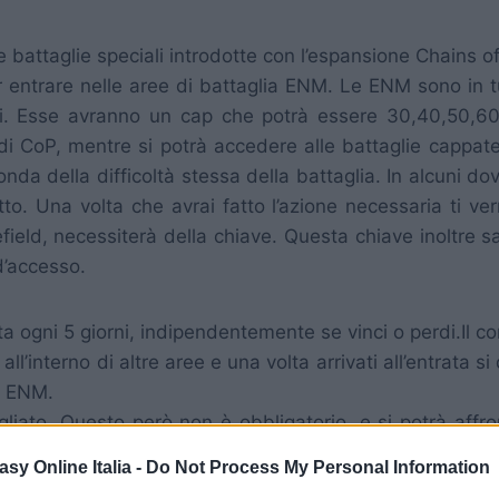
battaglie speciali introdotte con l’espansione Chains o
r entrare nelle aree di battaglia ENM. Le ENM sono in tu
tti. Esse avranno un cap che potrà essere 30,40,50,60
i CoP, mentre si potrà accedere alle battaglie cappate a
onda della difficoltà stessa della battaglia. In alcuni
getto. Una volta che avrai fatto l’azione necessaria ti 
lefield, necessiterà della chiave. Questa chiave inoltre sa
 d’accesso.
ogni 5 giorni, indipendentemente se vinci o perdi.Il con
li all’interno di altre aree e una volta arrivati all’entrata
n ENM.
igliato. Questo però non è obbligatorio, e si potrà affr
oggetti ricavati si dovranno ripartire tra più persone.
asy Online Italia -
Do Not Process My Personal Information
re uno o più Mob in un determinato lasso di tempo. S