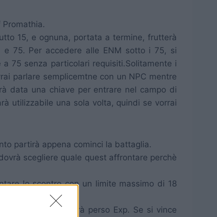
f Promathia.
tto 15, e ognuna, portata a termine, frutterà
 e 75. Per accedere alle ENM sotto i 75, si
 75 senza particolari requisiti.Solitamente i
 dovrai parlare semplicemtne con un NPC mentre
verrà data una chiave per entrare nel campo di
rà utilizzabile una sola volta, quindi se vorrai
to partirà appena cominci la battaglia.
 si dovrà scegliere quale quest affrontare perchè
ontare lo scontro con un limite massimo di 18
e si muore, non verrà perso Exp. Se si vince