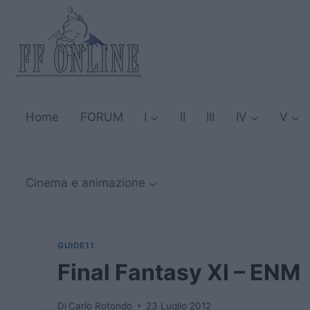
Salta
al
contenuto
Home
FORUM
I
II
III
IV
V
Cinema e animazione
GUIDE11
Final Fantasy XI – ENM
Di
Carlo Rotondo
23 Luglio 2012