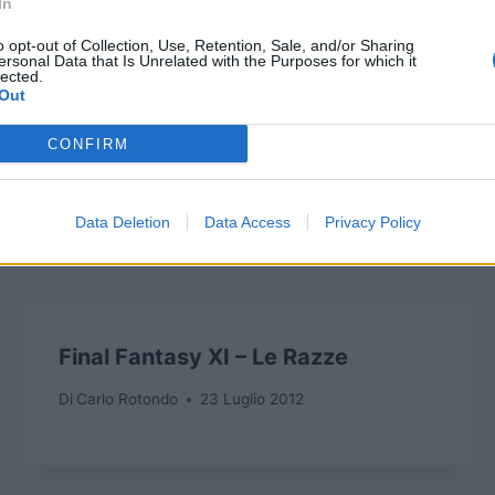
In
o opt-out of Collection, Use, Retention, Sale, and/or Sharing
ersonal Data that Is Unrelated with the Purposes for which it
lected.
Out
CONFIRM
Data Deletion
Data Access
Privacy Policy
Final Fantasy XI – Le Razze
Di
Carlo Rotondo
23 Luglio 2012