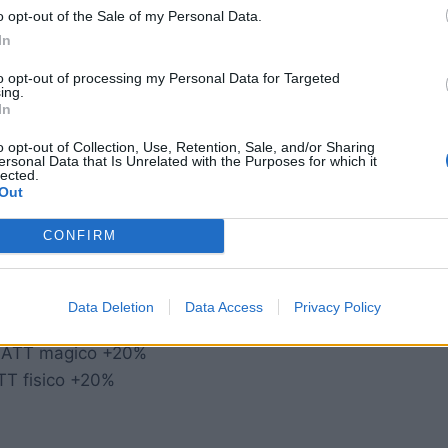
o opt-out of the Sale of my Personal Data.
In
to opt-out of processing my Personal Data for Targeted
ing.
In
o opt-out of Collection, Use, Retention, Sale, and/or Sharing
ersonal Data that Is Unrelated with the Purposes for which it
lected.
Out
CONFIRM
 magico +%
Data Deletion
Data Access
Privacy Policy
i
 ATT magico +20%
TT fisico +20%