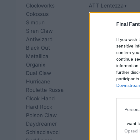
Clockworks
ATT Lentezza+
Colossus
ATT Pietra+
Simoun
ATT Veleno+
Final Fant
Siren Claw
ATT Sonno+
Antiwizard
ATT Mutismo+
If you wish 
sensitive in
Black Out
ATT Blind+
confirm you
Metallica
Tre ATT fisici +%
continue se
Organix
Tre ATT fisici +%
information 
further disc
Dual Claw
Due attacchi elemen
participants
Hurricane
Due attacchi elemen
Downstream 
Roulette Russa
ATT Morte
Clcok Hand
ATT Lentezza
Hard Rock
ATT Pietra
Persona
Poison Claw
ATT Veleno
Daydreamer
ATT Sonno
I want t
Opted 
Schiacciavoci
ATT Mutismo