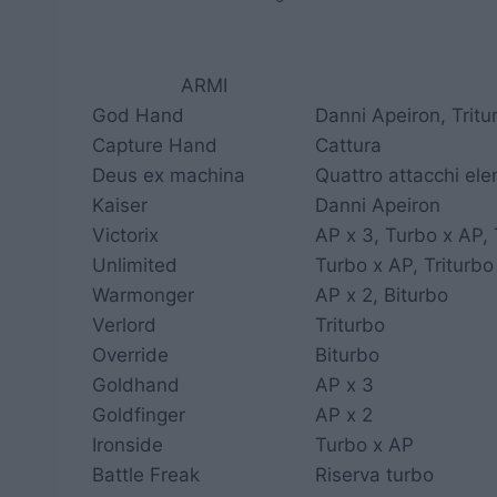
ARMI
God Hand
Danni Apeiron, Tritur
Capture Hand
Cattura
Deus ex machina
Quattro attacchi ele
Kaiser
Danni Apeiron
Victorix
AP x 3, Turbo x AP, 
Unlimited
Turbo x AP, Triturbo
Warmonger
AP x 2, Biturbo
Verlord
Triturbo
Override
Biturbo
Goldhand
AP x 3
Goldfinger
AP x 2
Ironside
Turbo x AP
Battle Freak
Riserva turbo