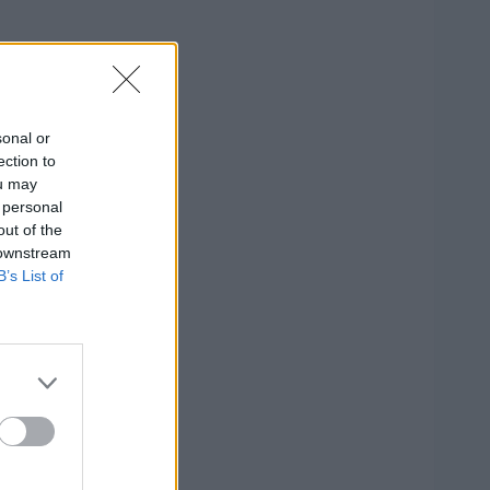
sonal or
ection to
ou may
 personal
out of the
 downstream
B’s List of