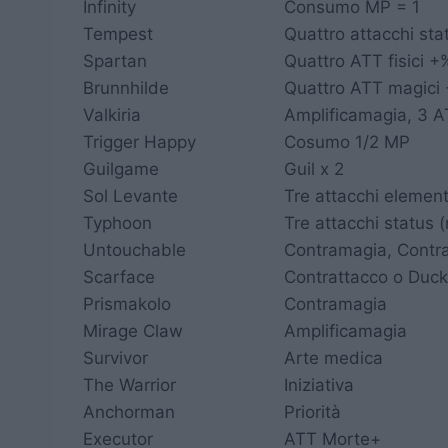
Infinity
Consumo MP = 1
Tempest
Quattro attacchi st
Spartan
Quattro ATT fisici +
Brunnhilde
Quattro ATT magici
Valkiria
Amplificamagia, 3 
Trigger Happy
Cosumo 1/2 MP
Guilgame
Guil x 2
Sol Levante
Tre attacchi element
Typhoon
Tre attacchi status
Untouchable
Contramagia, Contr
Scarface
Contrattacco o Duc
Prismakolo
Contramagia
Mirage Claw
Amplificamagia
Survivor
Arte medica
The Warrior
Iniziativa
Anchorman
Priorità
Executor
ATT Morte+