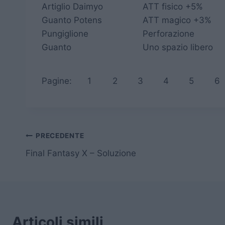
Artiglio Daimyo
ATT fisico +5%
Guanto Potens
ATT magico +3%
Pungiglione
Perforazione
Guanto
Uno spazio libero
Pagine:
1
2
3
4
5
6
Navigazione
PRECEDENTE
Final Fantasy X – Soluzione
articoli
Articoli simili