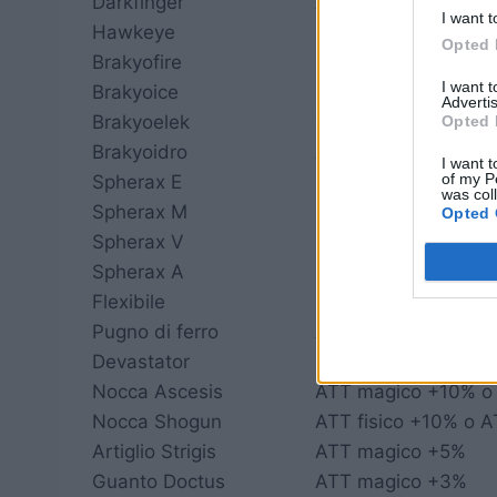
Darkfinger
ATT Blind
I want t
Hawkeye
Spot
Opted 
Brakyofire
Fuocoattacco
I want 
Brakyoice
Gelattacco
Advertis
Brakyoelek
Tuonoattacco
Opted 
Brakyoidro
Aquattacco
I want t
of my P
Spherax E
Induttore E
was col
Spherax M
Induttore M
Opted 
Spherax V
Induttore V
Spherax A
Induttore A
Flexibile
Quattro spazi liberi
Pugno di ferro
ATT fisico +%, ATT
Devastator
Due o tre spazi liber
Nocca Ascesis
ATT magico +10% o
Nocca Shogun
ATT fisico +10% o A
Artiglio Strigis
ATT magico +5%
Guanto Doctus
ATT magico +3%