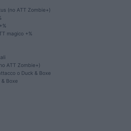
atus (no ATT Zombie+)
%
 +%
ATT magico +%
ali
 (no ATT Zombie+)
attacco o Duck & Boxe
k & Boxe