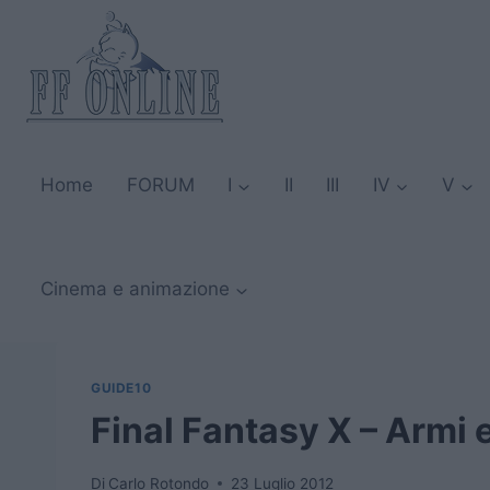
Salta
al
contenuto
Home
FORUM
I
II
III
IV
V
Cinema e animazione
GUIDE10
Final Fantasy X – Armi 
Di
Carlo Rotondo
23 Luglio 2012