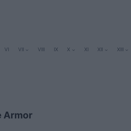
VI
VII
VIII
IX
X
XI
XII
XIII
e Armor