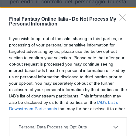
perdendo il controllo del personaggio (questa
mossa potrà essere utilizzata solo dopo un
certo punto del gioco). Ecco la lista delle
Final Fantasy Online Italia -
Do Not Process My
Personal Information
combinazioni con il cane:
If you wish to opt-out of the sale, sharing to third parties, or
LA SI
processing of your personal or sensitive information for
NOME
targeted advertising by us, please use the below opt-out
DESCRIZIONE
APPRENDE
TECNICA
section to confirm your selection. Please note that after your
DA
opt-out request is processed you may continue seeing
Quando Rinoa viene
interest-based ads based on personal information utilized by
Angelo
attaccata Angelo può
us or personal information disclosed to third parties prior to
alla
Base
your opt-out. You may separately opt-out of the further
contrattaccare colpendo
Carica
disclosure of your personal information by third parties on the
un nemico
IAB’s list of downstream participants. This information may
Angelo viene sparato da
also be disclosed by us to third parties on the
IAB’s List of
Angelo
Downstream Participants
that may further disclose it to other
Rinoa con la sua arma e
Base
Cannone
third parties.
colpisce tutti i nemici
Furore di
Angelo attacca un nemico
Personal Data Processing Opt Outs
Il cane n° 1
Angelo
buttandolo per terra