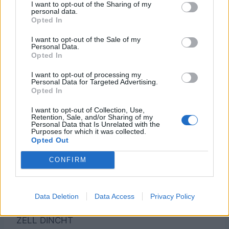
I want to opt-out of the Sharing of my
Angelo in
Cura gli HP del membro
personal data.
Il cane n° 2
Opted In
Soccorso
del Party che ha meno HP
Angelo ululando alla luna
I want to opt-out of the Sale of my
Personal Data.
Luna
fa diventare il Party
Il cane n°
Opted In
Invisibile
invincibile per qualche
3
I want to opt-out of processing my
turno
Personal Data for Targeted Advertising.
Opted In
Angelo
Cura status K.O. di un
Il cane n°
Aiutatutti
alleato
4
I want to opt-out of Collection, Use,
Retention, Sale, and/or Sharing of my
Angelo compare durante
Personal Data that Is Unrelated with the
Angelo
Purposes for which it was collected.
la battaglia e trova degli
Il cane n° 5
Opted Out
Trovatutto
oggetti rari
CONFIRM
Rinoa sale sopra ad
Cometa
Il cane n°
Angelo e colpiscono il
Siderale
6
nemico 15 volte di seguito
Data Deletion
Data Access
Privacy Policy
ZELL DINCHT