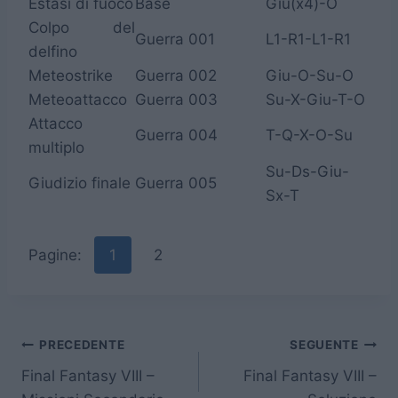
Estasi di fuoco
Base
Giu(x4)-O
Colpo del
Guerra 001
L1-R1-L1-R1
delfino
Meteostrike
Guerra 002
Giu-O-Su-O
Meteoattacco
Guerra 003
Su-X-Giu-T-O
Attacco
Guerra 004
T-Q-X-O-Su
multiplo
Su-Ds-Giu-
Giudizio finale
Guerra 005
Sx-T
Pagine:
1
2
Navigazione
PRECEDENTE
SEGUENTE
Final Fantasy VIII –
Final Fantasy VIII –
articoli