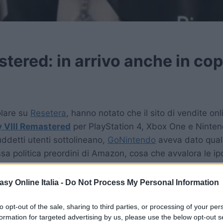
tered: in arrivo anche in cop
olare su
Resetera
, hanno notato che il sito di vendite on
y VIII Remastered
per PlayStation 4, Xbox One e Ninten
uddetti utenti sottolineano,
GoNintendo
aveva dato qualc
sa politica preordini di Amazon, cosa che avvalora le ip
ezionisti della saga, che poco interesse hanno nelle versi
asy Online Italia -
Do Not Process My Personal Information
to opt-out of the sale, sharing to third parties, or processing of your per
formation for targeted advertising by us, please use the below opt-out s