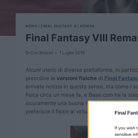
NEWS
|
FINAL FANTASY 8
|
NEWS8
Final Fantasy VIII Remas
Di
Cris Bruzzo
1 Luglio 2019
Alcuni utenti di diverse piattaforme, in partic
preordine le
versioni fisiche
di
Final Fantas
arrivate notizie in questo senso, ma come i s
fisica circa un mese fa, e Base.com ha la stes
sicuramente una buona notizia per i molti coll
preferisce il fisico al virtuale.
Final Fant
If you wish 
sensitive in