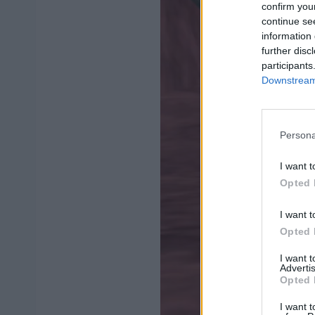
confirm you
continue se
information 
further disc
participants
Downstream 
Persona
I want t
Opted 
I want t
Opted 
I want 
Advertis
Opted 
I want t