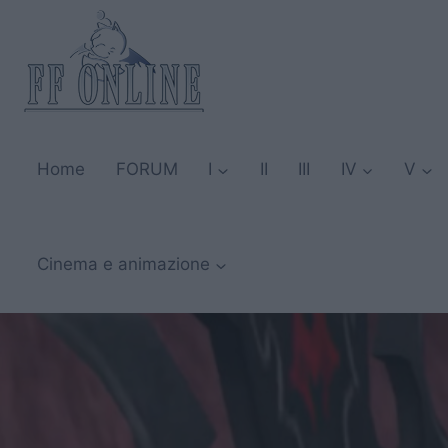
Salta
al
contenuto
Home
FORUM
I
II
III
IV
V
Cinema e animazione