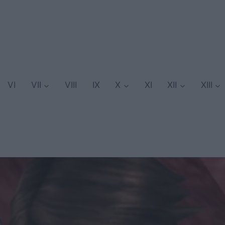
VI
VII
VIII
IX
X
XI
XII
XIII