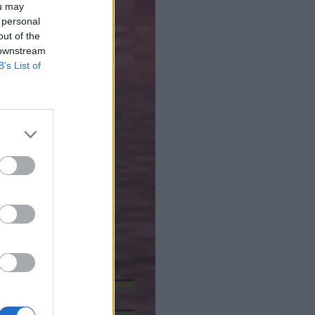
ou may
 personal
out of the
 downstream
B’s List of