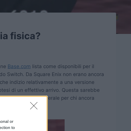
ia fisica?
line
Base.com
lista come disponibili per il
do Switch. Da Square Enix non erano ancora
he indizio relativamente a una versione
otesi di un effettivo arrivo. Questa sarebbe
oni digitali, e in generale per chi ancora
sonal or
ection to