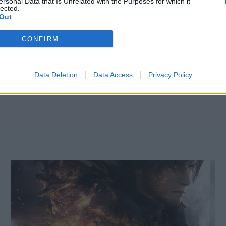
ersonal Data that Is Unrelated with the Purposes for which it
lected.
Out
CONFIRM
Nuovo video In
Data Deletion
Data Access
Privacy Policy