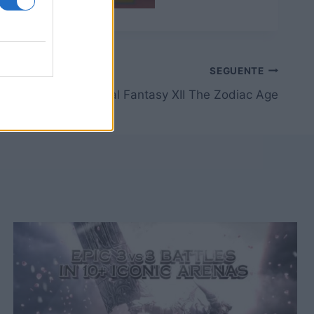
SEGUENTE
side dedicato a Final Fantasy XII The Zodiac Age