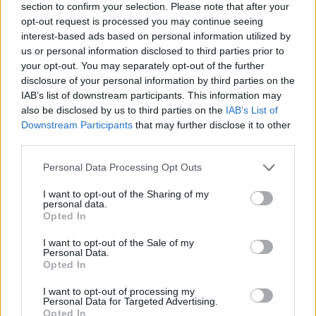
section to confirm your selection. Please note that after your
dovrai ricominciare dall’ultimo salvataggio.Oltre
opt-out request is processed you may continue seeing
alla legge che non deve essere infranta,noterai
interest-based ads based on personal information utilized by
us or personal information disclosed to third parties prior to
la presenza di un consiglio:se utilizzerai una
your opt-out. You may separately opt-out of the further
mossa consigliata dal giudice otterrai un GP.
disclosure of your personal information by third parties on the
Tornando alla voce Legal Carte del menu:
IAB’s list of downstream participants. This information may
premendo “ok” su uno spazio vuoto,ti sarà
also be disclosed by us to third parties on the
IAB’s List of
Downstream Participants
that may further disclose it to other
visualizzato il menu delle tue Legal carte dove
third parties.
saranno presenti le carte da poter mettere in
divieto ovvero quelle del 1° gruppo, e le carte
Personal Data Processing Opt Outs
per mettere i divieti ossia quelle del 2°
I want to opt-out of the Sharing of my
personal data.
gruppo;premendo “ok” su uno spazio vuoto e
Opted In
scegliendo una carta del 1° gruppo,apparirà
una finestra di conferma per mettere in vigore
I want to opt-out of the Sale of my
Personal Data.
la legge nella battaglia che stai per
Opted In
affrontare:se scegli “sì”,quella legge rimmarrà in
I want to opt-out of processing my
vigore per tutto lo scontro.Premendo “ok” su
Personal Data for Targeted Advertising.
Opted In