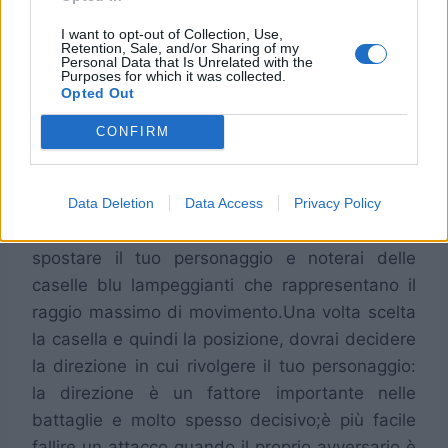
una legge in vigore, potrai scegliere dal 2°
gruppo quella carta in grado di annullarne
I want to opt-out of Collection, Use,
Retention, Sale, and/or Sharing of my
l’effetto.
Personal Data that Is Unrelated with the
Purposes for which it was collected.
Opted Out
Movimenti e Azioni
CONFIRM
Giunto al tuo turno,apparirà sulla destra dello
schermo un menù delle varie azioni che potrai
Data Deletion
Data Access
Privacy Policy
eseguire.Seleziona la voce “Muovi” per
spostare il tuo personaggio e noterai delle
caselle blu lampeggianti che rappresentano il
raggio massimo di movimento.Una volta scelta
la casella e quindi la posizione, dovrai decidere
la direzione in cui rivolgere il tuo personaggio:
la direzione è un fattore importante nelle
battaglie e molto spesso decisivo;è più facile
fallire un attacco quando il proprio avversario è