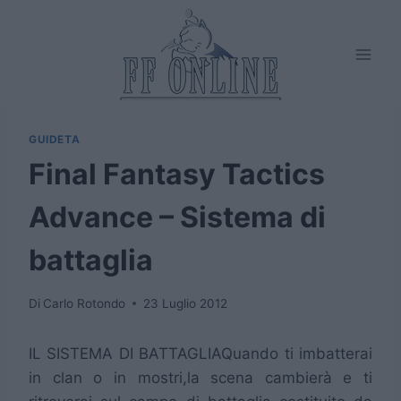
Salta
al
contenuto
GUIDETA
Final Fantasy Tactics
Advance – Sistema di
battaglia
Di
Carlo Rotondo
23 Luglio 2012
IL SISTEMA DI BATTAGLIA
Quando ti imbatterai
in clan o in mostri,la scena cambierà e ti