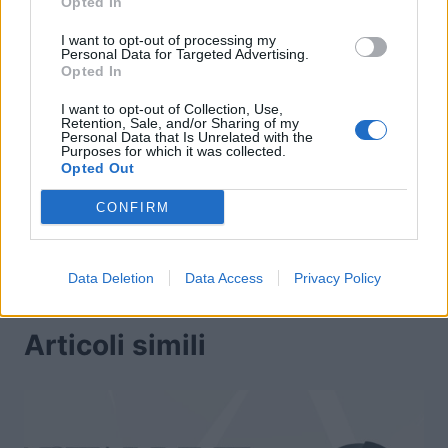
Opted In
I want to opt-out of processing my
Personal Data for Targeted Advertising.
Opted In
Navigazione
PRECEDENTE
SEGUENTE
I want to opt-out of Collection, Use,
Retention, Sale, and/or Sharing of my
Annunciato
Yoshida aggiorna sullo
articoli
Personal Data that Is Unrelated with the
Purposes for which it was collected.
ufficialmente Stranger
stato dei lavori di Final
Opted Out
of Paradise: Final
Fantasy XVI
Fantasy Origin
CONFIRM
Data Deletion
Data Access
Privacy Policy
Articoli simili