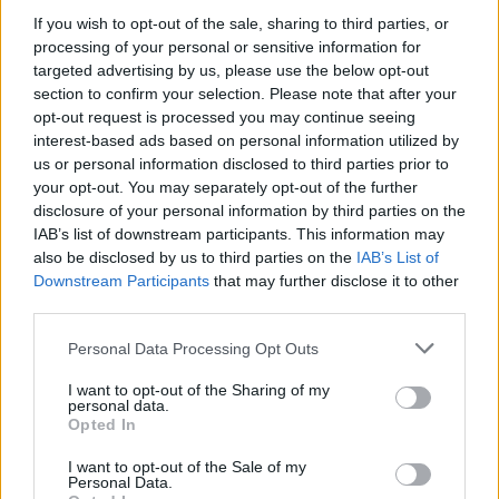
Ricordiamo che Final Fantasy IX racconta le
If you wish to opt-out of the sale, sharing to third parties, or
gesta di Gidan e della sua compagnia ed è
processing of your personal or sensitive information for
l’episodio della serie preferito dal creatore di
targeted advertising by us, please use the below opt-out
Final Fantasy
,
Hironobu Sakaguchi
.
section to confirm your selection. Please note that after your
opt-out request is processed you may continue seeing
interest-based ads based on personal information utilized by
us or personal information disclosed to third parties prior to
your opt-out. You may separately opt-out of the further
disclosure of your personal information by third parties on the
IAB’s list of downstream participants. This information may
also be disclosed by us to third parties on the
IAB’s List of
Downstream Participants
that may further disclose it to other
third parties.
Personal Data Processing Opt Outs
I want to opt-out of the Sharing of my
personal data.
Opted In
E voi cosa ne pensate? Siete felici di
apprendere questa notizia? Come sempre, vi
I want to opt-out of the Sale of my
Personal Data.
invitiamo a dircelo nei commenti.