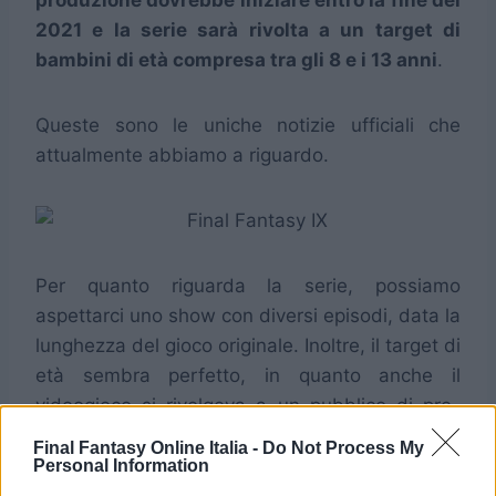
produzione dovrebbe iniziare entro la fine del
2021 e la serie sarà rivolta a un target di
bambini di età compresa tra gli 8 e i 13 anni
.
Queste sono le uniche notizie ufficiali che
attualmente abbiamo a riguardo.
Per quanto riguarda la serie, possiamo
aspettarci uno show con diversi episodi, data la
lunghezza del gioco originale. Inoltre, il target di
età sembra perfetto, in quanto anche il
videogioco si rivolgeva a un pubblico di pre-
adolescenti.
Final Fantasy Online Italia -
Do Not Process My
Personal Information