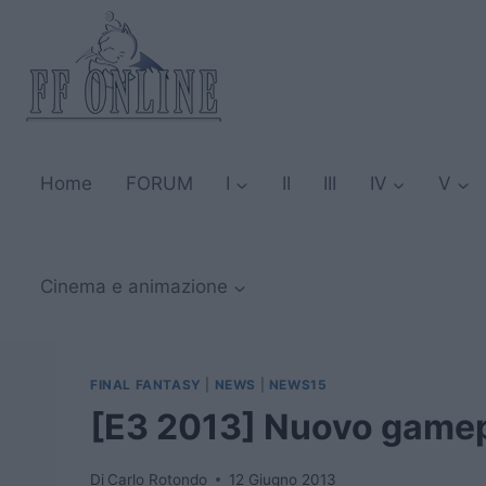
Salta
al
contenuto
Home
FORUM
I
II
III
IV
V
Cinema e animazione
FINAL FANTASY
|
NEWS
|
NEWS15
[E3 2013] Nuovo gamepl
Di
Carlo Rotondo
12 Giugno 2013