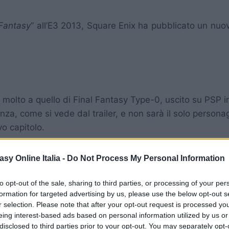
 Fantasy
” all’E3 2013, Square Enix ha pubblicato un nuo
ia molto a quello di Final Fantasy Type-0, uscito su PSP
nza, come si vede dal trailer, e non sarà il solo personagg
o capitolo.
 sarà affidato esclusivamente a Tetsuya Nomura, bensì 
asy Online Italia -
Do Not Process My Personal Information
rees per PS2.
to opt-out of the sale, sharing to third parties, or processing of your per
formation for targeted advertising by us, please use the below opt-out s
r selection. Please note that after your opt-out request is processed y
eing interest-based ads based on personal information utilized by us or
disclosed to third parties prior to your opt-out. You may separately opt-