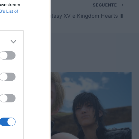
 downstream
SEGUENTE
B’s List of
ci parla di Final Fantasy XV e Kingdom Hearts III