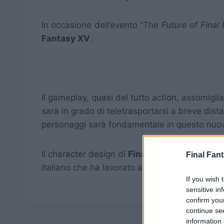
In occasione dell’evento “
The Future of Final
Fantasy XV
.
Il gameplay, quasi del tutto action, assomigl
sarà in grado di teletrasportarsi a breve dista
personaggi sarà fondamentale in questo nuov
Il character design di
Final Fantasy XV
. non
Final Fant
italiano che ha lavorato a Nina Death by Deg
If you wish 
sensitive in
confirm you
continue se
information 