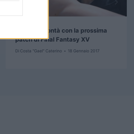
Selfie a volontà con la prossima
patch di Final Fantasy XV
Di
Costa "Gael" Caterino
18 Gennaio 2017