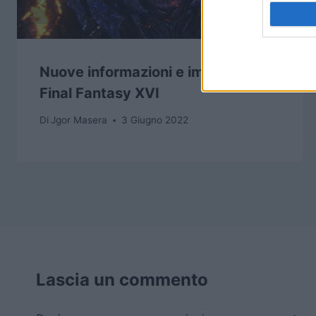
Nuove informazioni e immagini su
Final Fantasy XVI
Di
Jgor Masera
3 Giugno 2022
Lascia un commento