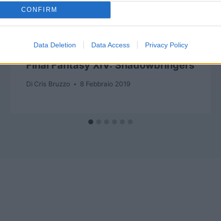
CONFIRM
Data Deletion
Data Access
Privacy Policy
Unboxing Collector’s Edition di
Final Fantasy XIV: Shadowbringers
Di
Cris Bruzzo
8 Febbraio 2019