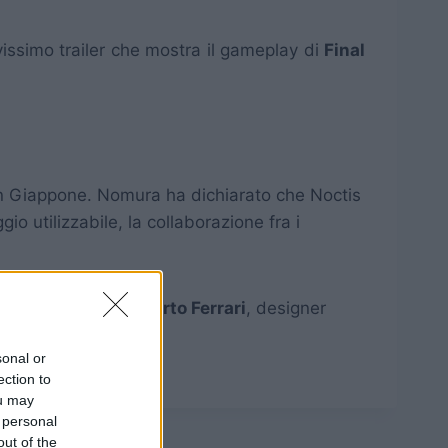
vissimo trailer che mostra il gameplay di
Final
 in Giappone. Nomura ha dichiarato che Noctis
io utilizzabile, la collaborazione fra i
collaborarà con
Roberto Ferrari
, designer
sonal or
ection to
ou may
 personal
out of the