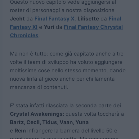
Questo nuovo capitolo vede aggiungersi al
roster di personaggi a nostra disposizione
Jecht
da
Final Fantasy X
,
Lilisette
da
Final
Fantasy XI
e
Yuri
da
Final Fantasy Chrystal
Chronicles
.
Ma non è tutto: come già capitato anche altre
volte il team di sviluppo ha voluto aggiungere
moltissime cose nello stesso momento, dando
nuova linfa al gioco anche per chi lamenta
mancanza di contenuti.
E’ stata infatti rilasciata la seconda parte dei
Crystal Awakenings:
questa volta toccherà a
Bartz, Cecil, Tidus, Vaan, Yuna
e
Rem
infrangere la barriera del livello 50 e