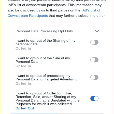
Ma quello che più ha colto tutti di sorpresa, in
IAB’s list of downstream participants. This information may
also be disclosed by us to third parties on the
IAB’s List of
quanto non annunciato in anticipo, è stato
Downstream Participants
that may further disclose it to other
l’esordio delle
armi EX 70 CP
, tanto attese nel
third parties.
global, in due banner separati: il primo propone
Personal Data Processing Opt Outs
l’arma
EX 70 CP di Cloud
(e le sue armi 15 e 35
CP) insieme alle 15 e 35 CP di Cecil, Tidus e
I want to opt-out of the Sharing of my
personal data.
Bartz; il secondo rende disponibile l’arma
EX 70
Opted In
CP di Shantotto
(accompagnata anche in
I want to opt-out of the Sale of my
questo caso dalle sue 15 e 35) insieme a 15 e
Personal Data.
35 CP di Yuna, Vaan e Rem. Sono due banner
Opted In
estremamente interessanti, soprattutto in
I want to opt-out of processing my
Personal Data for Targeted Advertising.
funzione del recente incremento al drop rate
Opted In
delle armi 35 CP (incrementato a 10%).
I want to opt-out of Collection, Use,
Retention, Sale, and/or Sharing of my
Personal Data that Is Unrelated with the
Insomma, c’è molta carne al fuoco. Voi come
Purposes for which it was collected.
spenderete le vostre sudate gemme?
Opted Out