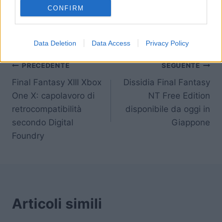
CONFIRM
Data Deletion
Data Access
Privacy Policy
Navigazione
PRECEDENTE
SEGUENTE
Final Fantasy XIII Xbox
Dissidia Final Fantasy
articoli
One X: capolavoro di
NT Free Edition
retrocompatibilità
disponibile da oggi in
secondo Digital
Giappone
Foundry
Articoli simili