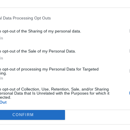
PESO
l Data Processing Opt Outs
30
30
o opt-out of the Sharing of my personal data.
30
In
30
30
o opt-out of the Sale of my Personal Data.
In
30
to opt-out of processing my Personal Data for Targeted
ing.
In
o opt-out of Collection, Use, Retention, Sale, and/or Sharing
imo livello, si rivelano estremamente utili nelle batt
ersonal Data that Is Unrelated with the Purposes for which it
lected.
Out
CONFIRM
PESO
30