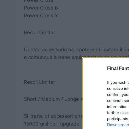
Power Cross B
Power Cross Y
Recoil Limiter
Questo accessorio ha il potere di limitare il 
e comunque è bene equipaggiarlo se usi armi c
Final Fant
ACCESSORIO
Recoil Limiter
If you wish 
sensitive in
confirm you
Short / Medium / Longe Accuracy Adjuster
continue se
information 
further disc
Si tratta di accessori che aumentano l’accura
participants
15000 guil per l’upgrade.
Downstream 