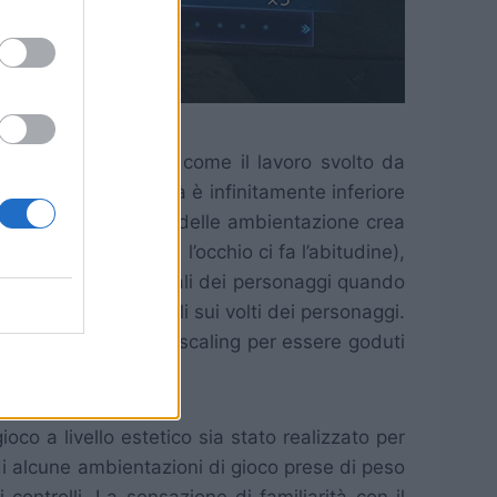
SP ed è incredibile come il lavoro svolto da
ke. Certo, la qualità è infinitamente inferiore
rsonaggi e lo sfondo delle ambientazione crea
 meno (o comunque l’occhio ci fa l’abitudine),
alle espressioni facciali dei personaggi quando
e essere ben visibili sui volti dei personaggi.
o di un minimo di upscaling per essere goduti
co a livello estetico sia stato realizzato per
di alcune ambientazioni di gioco prese di peso
 controlli. La sensazione di familiarità con il