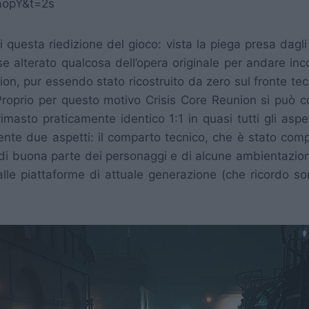
aopY&t=2s
 questa riedizione del gioco: vista la piega presa dagli
alterato qualcosa dell’opera originale per andare inco
ion, pur essendo stato ricostruito da zero sul fronte te
ne. Proprio per questo motivo Crisis Core Reunion si può
imasto praticamente identico 1:1 in quasi tutti gli aspe
nte due aspetti: il comparto tecnico, che è stato comp
 di buona parte dei personaggi e di alcune ambientazion
ato alle piattaforme di attuale generazione (che ricord