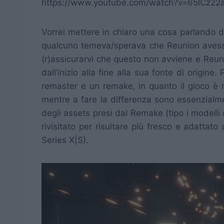
https://www.youtube.com/watch?v=65lCz22
Vorrei mettere in chiaro una cosa parlando di
qualcuno temeva/sperava che Reunion avesse 
(r)assicurarvi che questo non avviene e Reun
dall’inizio alla fine alla sua fonte di origi
remaster e un remake, in quanto il gioco è r
mentre a fare la differenza sono essenzialme
degli assets presi dal Remake (tipo i modelli
rivisitato per risultare più fresco e adatt
Series X|S).