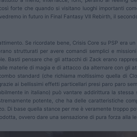
sì forte che quando si visitano luoghi importanti co
edremo in futuro in Final Fantasy VII Rebirth, il secondo
battimento. Se ricordate bene, Crisis Core su PSP era u
 erano strutturati per avere comandi semplici e mission
ole. Basti pensare che gli attacchi di Zack erano rappre
 dalle materie di magia e di attacco da alternare con gli a
mbo standard (che richiama moltissimo quella di Clo
grazie ai bellissimi effetti particellari presi paro paro
ilmente in italiano) può vantare addirittura la stessa 
tremamente potente, che ha delle caratteristiche com
zzo. Di base quella stance per me è veramente troppo pote
 introdotta, ovvero dare una sensazione di pura forza alla