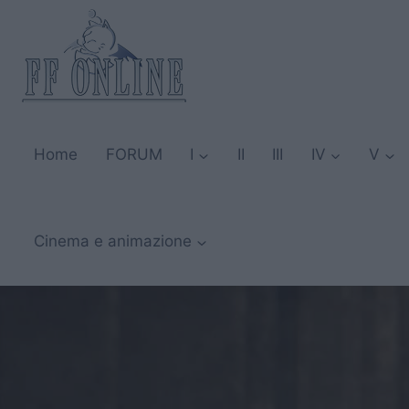
Salta
al
contenuto
Home
FORUM
I
II
III
IV
V
Cinema e animazione