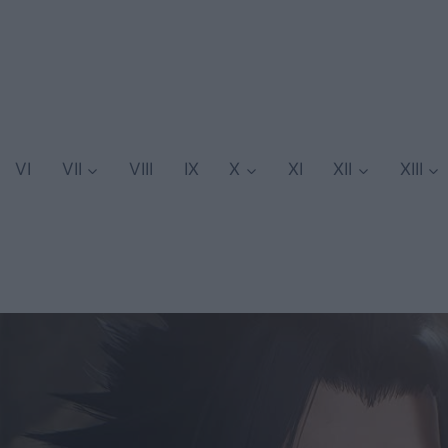
VI
VII
VIII
IX
X
XI
XII
XIII