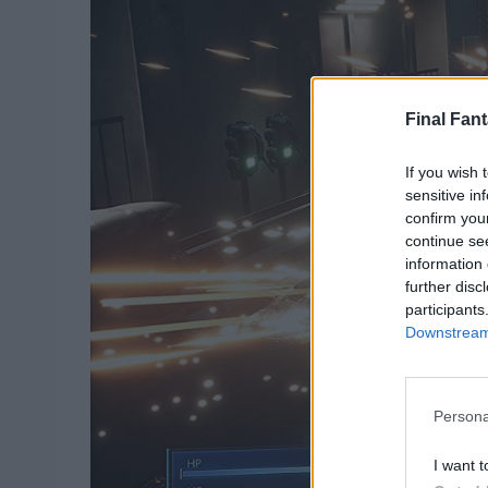
Final Fant
If you wish 
sensitive in
confirm you
continue se
information 
further disc
participants
Downstream 
Persona
I want t