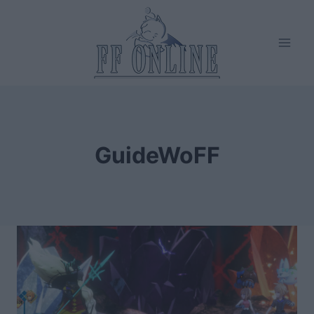
Salta
al
contenuto
GuideWoFF