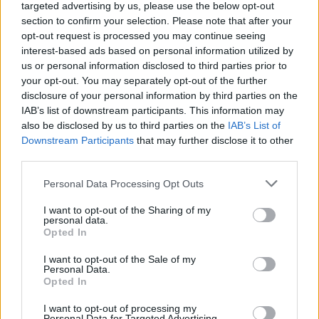
targeted advertising by us, please use the below opt-out
“Ragazza Senza Nome”. Sbloccherete
section to confirm your selection. Please note that after your
quindi una battaglia di livello molto alto
opt-out request is processed you may continue seeing
interest-based ads based on personal information utilized by
contro la Principessa Goblin. Di base,
us or personal information disclosed to third parties prior to
questo boss, è molto potente e affrontato a
your opt-out. You may separately opt-out of the further
livelli bassi è capace di uccidere ogni
disclosure of your personal information by third parties on the
membro del party con un colpo…
IAB’s list of downstream participants. This information may
also be disclosed by us to third parties on the
IAB’s List of
WORLD
Downstream Participants
that may further disclose it to other
LEGGI DI PIÙ
OF
third parties.
FINAL
Personal Data Processing Opt Outs
FANTASY
–
I want to opt-out of the Sharing of my
OTTENERE
personal data.
45000
Opted In
PUNTI
ESPERIENZA
I want to opt-out of the Sale of my
Personal Data.
FACILMENTE
Opted In
I want to opt-out of processing my
Personal Data for Targeted Advertising.