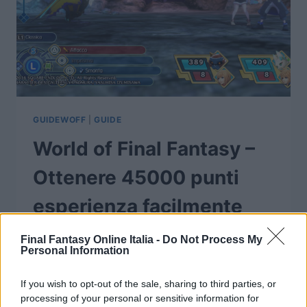
GUIDEWOFF
|
GUIDE
World of Final Fantasy –
Ottenere 45000 punti
esperienza facilmente
Di
Jgor Masera
27 Ottobre 2016
Final Fantasy Online Italia -
Do Not Process My
Personal Information
Nella regione di Cornelia, completando le
quest “La spasimante irrefrenabile” che si
If you wish to opt-out of the sale, sharing to third parties, or
processing of your personal or sensitive information for
ottiene all’interno della stanza della