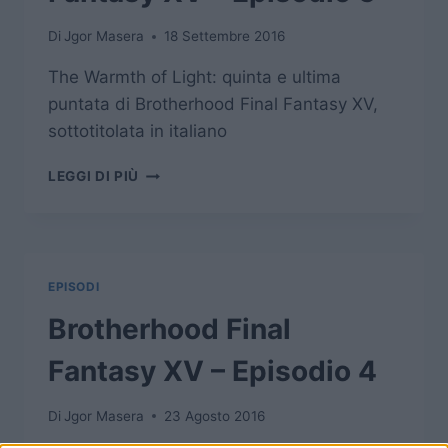
Di
Jgor Masera
18 Settembre 2016
The Warmth of Light: quinta e ultima
puntata di Brotherhood Final Fantasy XV,
sottotitolata in italiano
BROTHERHOOD
LEGGI DI PIÙ
FINAL
FANTASY
XV
–
EPISODIO
EPISODI
5
Brotherhood Final
Fantasy XV – Episodio 4
Di
Jgor Masera
23 Agosto 2016