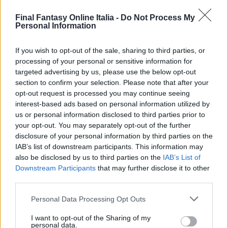
Bittersweet Memories: quarta puntata di
Brotherhood Final Fantasy XV sottotitolato
Final Fantasy Online Italia -
Do Not Process My
Personal Information
in italiano
If you wish to opt-out of the sale, sharing to third parties, or
BROTHERHOOD
LEGGI DI PIÙ
processing of your personal or sensitive information for
FINAL
targeted advertising by us, please use the below opt-out
FANTASY
section to confirm your selection. Please note that after your
XV
opt-out request is processed you may continue seeing
–
interest-based ads based on personal information utilized by
EPISODIO
EPISODI
us or personal information disclosed to third parties prior to
4
your opt-out. You may separately opt-out of the further
Brotherhood Final
disclosure of your personal information by third parties on the
IAB’s list of downstream participants. This information may
Fantasy XV – Episodio 3
also be disclosed by us to third parties on the
IAB’s List of
Downstream Participants
that may further disclose it to other
Di
Jgor Masera
7 Luglio 2016
third parties.
Sword and Shield: terza puntata di
Personal Data Processing Opt Outs
Brotherhood Final Fantasy XV sottotitolato
I want to opt-out of the Sharing of my
in italiano
personal data.