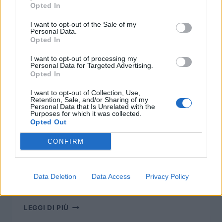
Opted In
BROTHERHOOD
LEGGI DI PIÙ
I want to opt-out of the Sale of my
FINAL
Personal Data.
FANTASY
Opted In
XV
I want to opt-out of processing my
–
Personal Data for Targeted Advertising.
EPISODIO
Opted In
EPISODI
3
Brotherhood Final
I want to opt-out of Collection, Use,
Retention, Sale, and/or Sharing of my
Personal Data that Is Unrelated with the
Fantasy XV – Episodio 2
Purposes for which it was collected.
Opted Out
Di
Jgor Masera
15 Giugno 2016
CONFIRM
Dogged Runner: seconda puntata di
Brotherhood Final Fantasy XV sottotitolato
Data Deletion
Data Access
Privacy Policy
in italiano
BROTHERHOOD
LEGGI DI PIÙ
FINAL