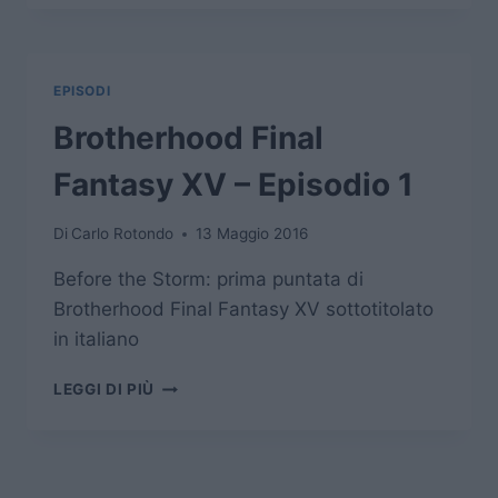
FANTASY
XV
–
EPISODIO
EPISODI
2
Brotherhood Final
Fantasy XV – Episodio 1
Di
Carlo Rotondo
13 Maggio 2016
Before the Storm: prima puntata di
Brotherhood Final Fantasy XV sottotitolato
in italiano
BROTHERHOOD
LEGGI DI PIÙ
FINAL
FANTASY
XV
–