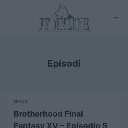
Salta
al
contenuto
Episodi
EPISODI
Brotherhood Final
Fantasy XV – Episodio 5