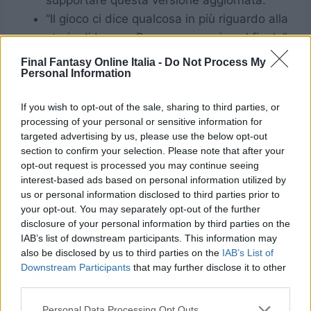
supportare questa versione aggiornata.”
“Il gioco ci dice qualcosa in più riguardo alla
storia di Lann e Reynn successiva al finale”
“Anche se non ci sono piani ufficiali per un
Final Fantasy Online Italia -
Do Not Process My
Personal Information
sequel, ho già scritto tutta la trama. Se
Square Enix dovesse darci la sua
If you wish to opt-out of the sale, sharing to third parties, or
approvazione, potremmo iniziare lo
processing of your personal or sensitive information for
sviluppo immediatamente.”
targeted advertising by us, please use the below opt-out
“Molti si chiedevano se le battute di Lann
section to confirm your selection. Please note that after your
opt-out request is processed you may continue seeing
fossero realmente necessarie, dunque
interest-based ads based on personal information utilized by
avevamo considerato un’opzione che
us or personal information disclosed to third parties prior to
permetteva di disattivarle; era
your opt-out. You may separately opt-out of the further
disclosure of your personal information by third parties on the
praticamente ultimata, ma ci dispiaceva
IAB’s list of downstream participants. This information may
per lui, dunque ci abbiamo ripensato.”
also be disclosed by us to third parties on the
IAB’s List of
“Per il secondo playthrough, avevo
Downstream Participants
that may further disclose it to other
inizialmente preso in considerazione di
third parties.
inserire una voce fuori campo che
Personal Data Processing Opt Outs