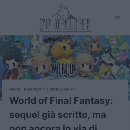
Salta
al
contenuto
NEWS
|
NEWSWOFF
|
WORLD OF FF
World of Final Fantasy:
sequel già scritto, ma
non ancora in via di