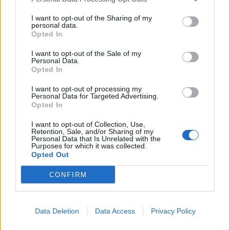
commentasse gli avvenimenti dal punto di
I want to opt-out of the Sharing of my
vista dei vari personaggi, ma alla fine ho
personal data.
scartato l’idea perchè avrebbe portato a
Opted In
una eccessiva metafiction.
I want to opt-out of the Sale of my
Personal Data.
Opted In
World of Final Fantasy Maxima
è in arrivo il 6
I want to opt-out of processing my
Novembre su Ps4, Xbox One e Switch, e su PC
Personal Data for Targeted Advertising.
tramite Steam.
Opted In
I want to opt-out of Collection, Use,
Retention, Sale, and/or Sharing of my
Personal Data that Is Unrelated with the
Purposes for which it was collected.
Opted Out
CONFIRM
Navigazione
PRECEDENTE
SEGUENTE
Final Fantasy TCG –
Final Fantasy TCG –
articoli
Data Deletion
Data Access
Privacy Policy
Intervista a Marco
Unboxing Kit Pre-
Grammatica,
release Opus VII