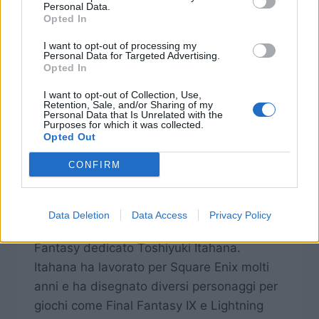
Personal Data.
Opted In
I want to opt-out of processing my
Personal Data for Targeted Advertising.
NEWSFFBE
|
NEWS
Opted In
Mobius Final Fantasy:
I want to opt-out of Collection, Use,
Retention, Sale, and/or Sharing of my
video diario sulla
Personal Data that Is Unrelated with the
Purposes for which it was collected.
Opted Out
creazione dei personaggi
CONFIRM
Di
Animal
30 Settembre 2016
Square-enix ha rilasciato un video diario
Data Deletion
Data Access
Privacy Policy
per Mobius Final
Fantasy dedicato Toshiyuki Itahana.
Itahana ha lavorato per Square Enix molti
anni e ha disegnato diversi personaggi per
giochi come Final Fantasy IX e Lightning