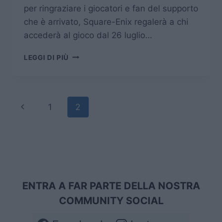
per ringraziare i giocatori e fan del supporto
che è arrivato, Square-Enix regalerà a chi
accederà al gioco dal 26 luglio…
FINAL
LEGGI DI PIÙ
FANTASY
BRAVE
EXVIUS
FESTEGGIA
Navigazione
Pagina
1
2
CINQUE
MILIONI
pagina
Precedente
DI
GIOCATORI
ENTRA A FAR PARTE DELLA NOSTRA
COMMUNITY SOCIAL