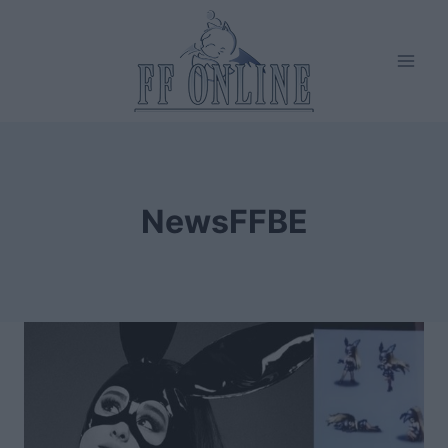
Salta
al
contenuto
NewsFFBE