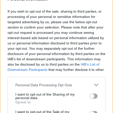
prequel di Final Fantasy XV, e Final Fantasy
Brave Exvius, titolo mobile uscito l’estate
If you wish to opt-out of the sale, sharing to third parties, or
scorsa su iOS e Android. La collaborazione
processing of your personal or sensitive information for
permetterà di reclutare in Brave Exvius i tre
targeted advertising by us, please use the below opt-out
protagonisti (Nyx, Crowe e…
section to confirm your selection. Please note that after your
opt-out request is processed you may continue seeing
KINGSGLAIVE
interest-based ads based on personal information utilized by
LEGGI DI PIÙ
FINAL
us or personal information disclosed to third parties prior to
FANTASY
your opt-out. You may separately opt-out of the further
XV
disclosure of your personal information by third parties on the
APPRODA
IAB’s list of downstream participants. This information may
SU
also be disclosed by us to third parties on the
IAB’s List of
FINAL
Downstream Participants
that may further disclose it to other
FANTASY
third parties.
BRAVE
Personal Data Processing Opt Outs
EXVIUS
I want to opt-out of the Sharing of my
personal data.
Opted In
I want to opt-out of the Sale of my