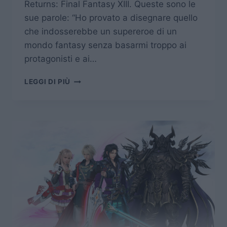
Returns: Final Fantasy XIII. Queste sono le
sue parole: “Ho provato a disegnare quello
che indosserebbe un supereroe di un
mondo fantasy senza basarmi troppo ai
protagonisti e ai…
MOBIUS
LEGGI DI PIÙ
FINAL
FANTASY:
VIDEO
DIARIO
SULLA
CREAZIONE
DEI
PERSONAGGI