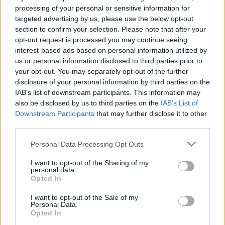
processing of your personal or sensitive information for
nel leggerla, crederà che quelle parole siano
targeted advertising by us, please use the below opt-out
state scritte da Steiner per confessare l’amore
section to confirm your selection. Please note that after your
che prova per lei.
opt-out request is processed you may continue seeing
interest-based ads based on personal information utilized by
us or personal information disclosed to third parties prior to
ALEXANDRIA
your opt-out. You may separately opt-out of the further
disclosure of your personal information by third parties on the
IAB’s list of downstream participants. This information may
Gidan, sicuro di non avere speranze con la
also be disclosed by us to third parties on the
IAB’s List of
principessa, domanda a Kalò di rientrare nella
Downstream Participants
that may further disclose it to other
Banda dei Tantarus, anche se Kalò è convinto
third parties.
che Gidan debba lottare per la futura regina.
Personal Data Processing Opt Outs
Nel frattempo Vivi arriva alla taverna e chiede
I want to opt-out of the Sharing of my
di accompagnarlo a cercare Daga (prima vai al
personal data.
teatrino per raccogliere 2.680 Guil, poi vai
Opted In
all’Armeria se vuoi fare il minigioco dei “tre
I want to opt-out of the Sale of my
fratelli”).
Personal Data.
Opted In
Recati al Molo dove troverai Freija e Amarant