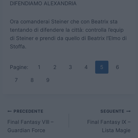
DIFENDIAMO ALEXANDRIA
Ora comanderai Steiner che con Beatrix sta
tentando di difendere la città: controlla l’equip
di Steiner e prendi da quello di Beatrix l’Elmo di
Stoffa.
Pagine:
1
2
3
4
5
6
7
8
9
Navigazione
PRECEDENTE
SEGUENTE
Final Fantasy VIII –
Final Fantasy IX –
articoli
Guardian Force
Lista Magie